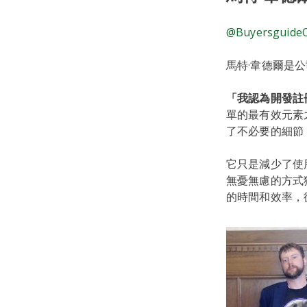
@Buyersguide
馬特·韋德爾是
「我認為開發註
單的最有效元素
了不必要的細節
它只是減少了使
無憂無慮的方式
的時間和效率，