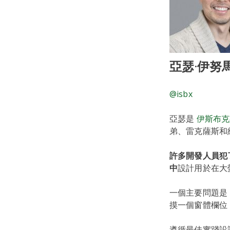
亞瑟·伊努
@isbx
亞瑟是
伊斯布克
弟、雷克薩斯和
許多開發人員犯
中
設計用於在大
一個主要問題是
摸一個窗體欄位
遵循最佳實踐設計準