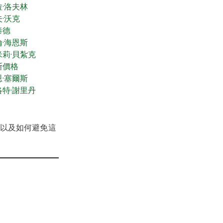
拉·洛夫林
·沃克
泰德
倫·海恩斯
米莉·貝紮克
斯價格
恩·塞爾斯
洛特·謝里丹
以及如何避免這