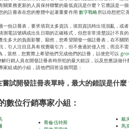
有關業務更新的人員保持聯繫的最低資訊是什麼？它應該是一
您的註冊表在您的整體中起著重要作用
數字戰略
所以你想把它
過一份註冊表，要求填寫太多資訊，填寫資訊時出現混亂，或者
猜測電話號碼或出生日期的正確格式，但您非常清楚設計不良的
產生多大的負面影響。顯然，您希望開發一個註冊表，在不關閉
訊，引人注目且具有視覺吸引力，但不會過於侵入性，而且不需要使
 因為，當然，您實際上希望他們完成他們的註冊，以便您可以
gro
瞭解行銷人員在開發註冊表時所犯的最大錯誤，以及您應該做什
專家組成的小組，請他們回答這個問題：
在嘗試開發註冊表單時，最大的錯誤是什麼
的數位行銷專家小組：
馬
戴
喬倫·伍特斯
爾
馬