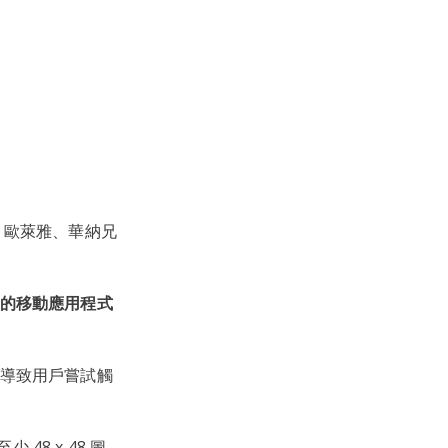
、歐萊雅、華納兄
的移動應用程式
導致用戶嘗試觸
48 x 48 圖