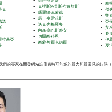
羅伊·莫雷洪
爾
塞
克裡斯塔普斯·布倫坎斯
特克
傑夫
瑪麗娜·瓦蒙德
劉
馬丁·奧雷菲斯
德溫
亞
邁克·內梅羅夫
斯
艾
內森·塞巴斯蒂安
賽
切爾西·科恩
霍拉基亞
伊
西蒙·埃爾克約爾
曼
夏
我們的專家在開發網站註冊表時可能犯的最大和最常見的錯誤（