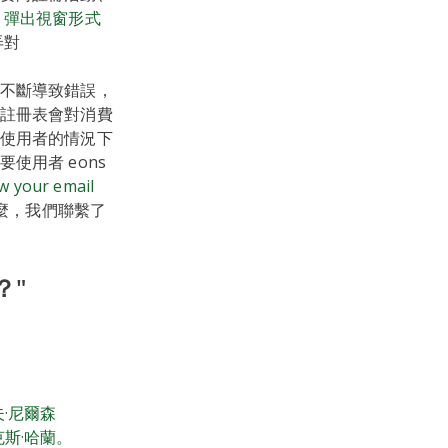
個
彈出視窗形式
弄對
不斷導致錯誤，
註冊表會對消費
使用者的情況下
用者 eons
w your email
麼，我們聯繫了
？"
夫·尼爾森
克斯·哈蘭。