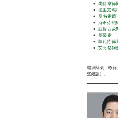
馬特·韋德
德里克·惠
喬·特雷爾
斯蒂芬·鮑
亞倫·西蒙
喬蒂·雷
戴瓦特·德
艾比·赫爾
繼續閱讀，瞭解
些錯誤）。