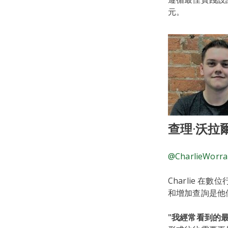
元。
查理·沃拉
@CharlieWorral
Charlie 
和增加查詢是他
"我經常看到的