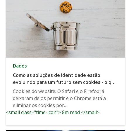
Dados
Como as soluções de identidade estão
evoluindo para um futuro sem cookies - o que
você precisa saber para 2022, 2023 e além
Cookies do website. O Safari e o Firefox já
deixaram de os permitir e o Chrome está a
eliminar os cookies por...
<small class="time-icon"> 8m read </small>