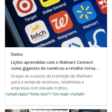
Dados
Lições aprendidas com o Walmart Connect
como gigantes do comércio a retalho tornam-
se gigantes dos meios de comunicação
Graças ao sucesso da transição do Walmart
para a venda de anúncios, retalhistas e
empresas com elevado tráfico...
<small class="time-icon"> 5m read </small>