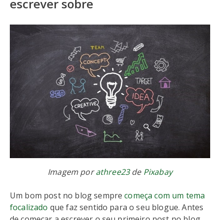
escrever sobre
Imagem por
athree23
de
Pixabay
Um bom post no blog sempre
começa com um tema
focalizado
que faz sentido para o seu blogue. Antes
de começar a escrever o seu primeiro post no blog,