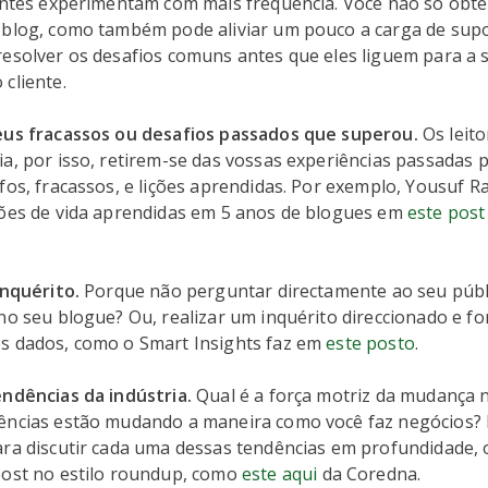
ientes experimentam com mais frequência. Você não só obté
 blog, como também pode aliviar um pouco a carga de supor
esolver os desafios comuns antes que eles liguem para a s
cliente.
eus fracassos ou desafios passados que superou.
Os leit
a, por isso, retirem-se das vossas experiências passadas p
fos, fracassos, e lições aprendidas. Por exemplo, Yousuf Raf
ções de vida aprendidas em 5 anos de blogues em
este post
inquérito.
Porque não perguntar directamente ao seu públ
no seu blogue? Ou, realizar um inquérito direccionado e f
s dados, como o Smart Insights faz em
este posto
.
endências da indústria.
Qual é a força motriz da mudança n
ências estão mudando a maneira como você faz negócios?
ara discutir cada uma dessas tendências em profundidade, 
post no estilo roundup, como
este aqui
da Coredna.