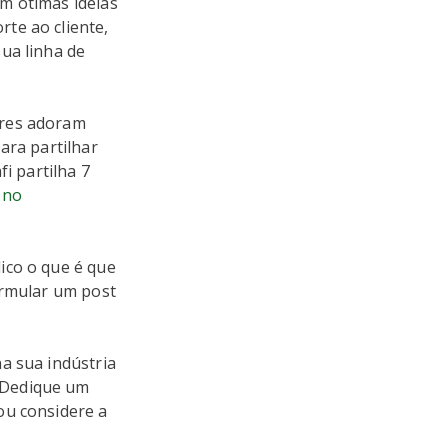
m ótimas idéias
te ao cliente,
ua linha de
ores adoram
ara partilhar
i partilha 7
 no
ico o que é que
ormular um post
a sua indústria
 Dedique um
ou considere a