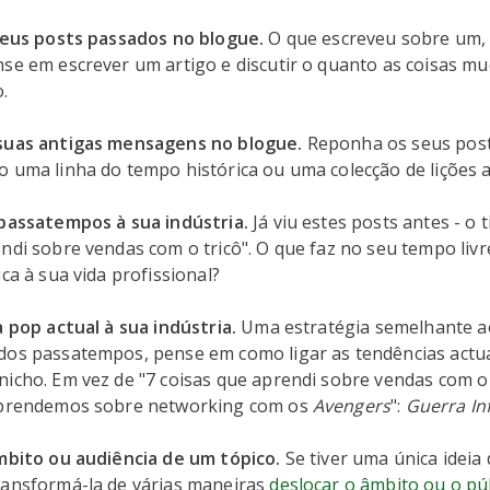
 seus posts passados no blogue.
O que escreveu sobre um, 
nse em escrever um artigo e discutir o quanto as coisas m
.
suas antigas mensagens no blogue.
Reponha os seus post
o uma linha do tempo histórica ou uma colecção de lições 
 passatempos à sua indústria.
Já viu estes posts antes - o t
ndi sobre vendas com o tricô". O que faz no seu tempo livre
ica à sua vida profissional?
a pop actual à sua indústria.
Uma estratégia semelhante a
dos passatempos, pense em como ligar as tendências actua
icho. Em vez de "7 coisas que aprendi sobre vendas com o t
aprendemos sobre networking com os
Avengers
":
Guerra Inf
âmbito ou audiência de um tópico.
Se tiver uma única ideia 
ransformá-la de várias maneiras
deslocar o âmbito ou o pú