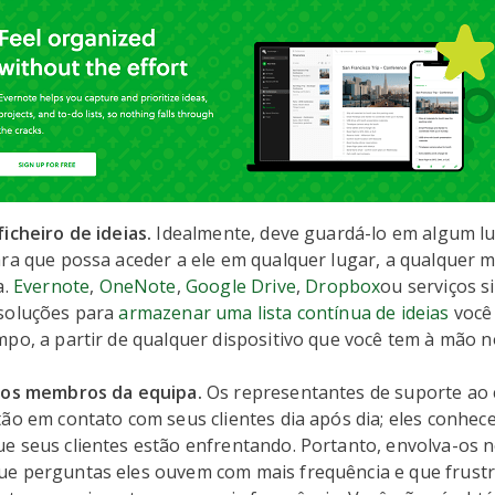
icheiro de ideias.
Idealmente, deve guardá-lo em algum l
ara que possa aceder a ele em qualquer lugar, a qualquer
a.
Evernote
,
OneNote
,
Google Drive
,
Dropbox
ou serviços s
soluções para
armazenar uma lista contínua de ideias
você 
mpo, a partir de qualquer dispositivo que você tem à mão
ros membros da equipa.
Os representantes de suporte ao c
ão em contato com seus clientes dia após dia; eles conhec
e seus clientes estão enfrentando. Portanto, envolva-os 
e perguntas eles ouvem com mais frequência e que frust