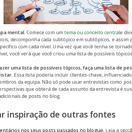
apa mental.
Comece com um
tema ou conceito central
e div
pois, decomponha cada subtópico em subtópicos, e assim p
pecífico com cada nível. Uma vez que você tenha se tornad
ível, você verá que você criou uma lista de possíveis tópicos
azer uma lista de possíveis tópicos, faça uma lista de pe
istar.
Essa lista poderia incluir clientes-chave, influenciad
membros da equipa. Não só pode usar entrevistas como pos
erspectivas que obterá de cada assunto da entrevista é sus
adicionais de posts no blog.
r inspiração de outras fontes
mentários nos seus posts passados no blogue.
Leia a secç