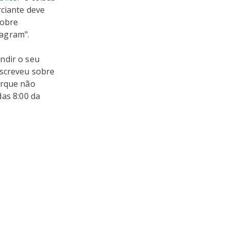
rciante deve
sobre
tagram".
ndir o seu
escreveu sobre
orque não
das 8:00 da