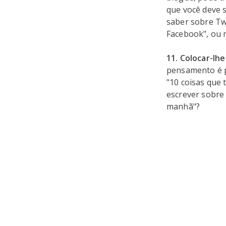
que você deve s
saber sobre Twi
Facebook", ou 
11. Colocar-lh
pensamento é p
"10 coisas que
escrever sobre
manhã"?