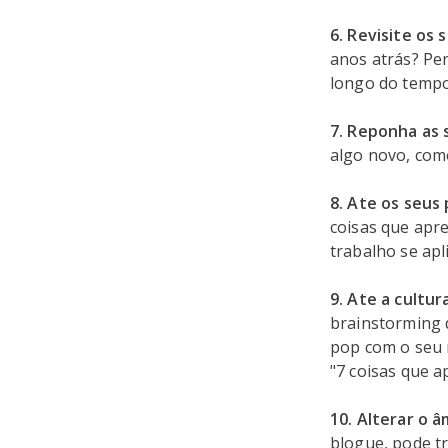
6. Revisite os
anos atrás? Pe
longo do tempo
7. Reponha as 
algo novo, com
8. Ate os seus
coisas que apre
trabalho se apl
9. Ate a cultur
brainstorming 
pop com o seu n
"7 coisas que 
10. Alterar o 
blogue, pode t