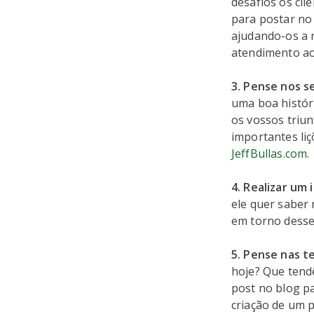
desafios os cl
para postar no
ajudando-os a r
atendimento ao 
3. Pense nos s
uma boa históri
os vossos triun
importantes li
JeffBullas.com
.
4. Realizar um 
ele quer saber 
em torno desse
5. Pense nas t
hoje? Que tend
post no blog p
criação de um 