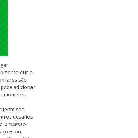
ugar
 momento que a
imilares são
pode adicionar
 no momento.
liente são
em os desafios
no processo
rações ou