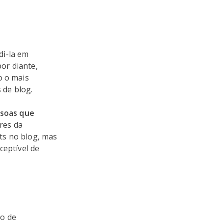
idi-la em
or diante,
o o mais
 de blog.
ssoas que
ores da
ts no blog, mas
ceptível de
ão de