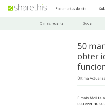
Ferramentas do site
Sol
O mais recente
Social
50 mane
obter i
funci
Última Actuali
É mais fácil fa
escrever no seu