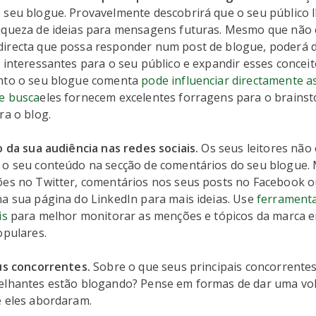
 seu blogue. Provavelmente descobrirá que o seu público l
iqueza de ideias para mensagens futuras. Mesmo que não 
irecta que possa responder num post de blogue, poderá d
 interessantes para o seu público e expandir esses concei
nto o seu blogue comenta
pode influenciar directamente as
e busca
eles fornecem excelentes forragens para o brains
ra o blog.
o da sua audiência nas redes sociais.
Os seus leitores não
 o seu conteúdo na secção de comentários do seu blogue. 
ões no Twitter, comentários nos seus posts no Facebook o
na sua página do LinkedIn para mais ideias. Use
ferramenta
is
para melhor monitorar as menções e tópicos da marca e
opulares.
eus concorrentes.
Sobre o que seus principais concorrente
elhantes estão blogando? Pense em formas de dar uma vol
e eles abordaram.