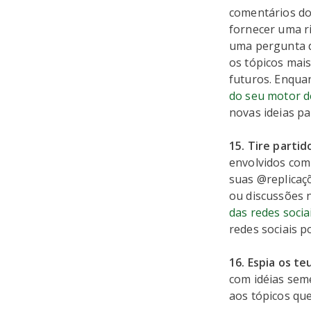
comentários do
fornecer uma r
uma pergunta d
os tópicos mais
futuros. Enqua
do seu motor d
novas ideias pa
15. Tire partid
envolvidos com
suas @replicaç
ou discussões 
das redes socia
redes sociais p
16. Espia os t
com idéias sem
aos tópicos qu