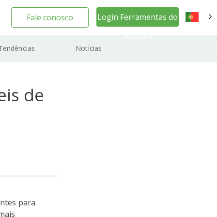
Login Ferramentas do
Fale conosco
PT
Website
Tendências
Notícias
eis de
antes para
mais