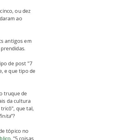
cinco, ou dez
udaram ao
s antigos em
aprendidas.
ipo de post "7
, e que tipo de
o truque de
is da cultura
ricô", que tal,
inita
"?
de tópico no
blico
. "5 coisas