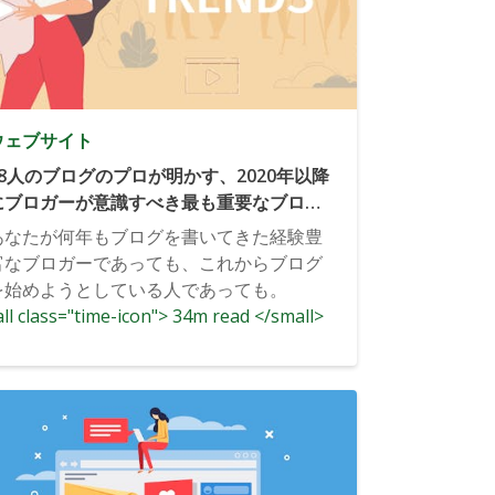
ウェブサイト
28人のブログのプロが明かす、2020年以降
にブロガーが意識すべき最も重要なブログ
のトレンド
あなたが何年もブログを書いてきた経験豊
富なブロガーであっても、これからブログ
を始めようとしている人であっても。
ll class="time-icon"> 34m read </small>