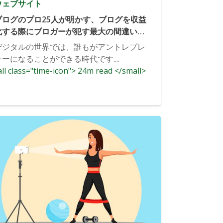
ウェブサイト
ブログのプロ25人が明かす、ブログを収益
化する際にブロガーが犯す最大の間違いと
は？
デジタルの世界では、誰もがアントレプレ
ナーになることができる時代です....
ll class="time-icon"> 24m read </small>