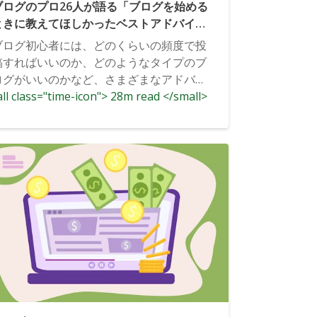
ブログのプロ26人が語る「ブログを始める
ときに教えてほしかったベストアドバイ
ス」とは？
ブログ初心者には、どのくらいの頻度で投
稿すればいいのか、どのようなタイプのブ
ログがいいのかなど、さまざまなアドバイ
ll class="time-icon"> 28m read </small>
スがあります。