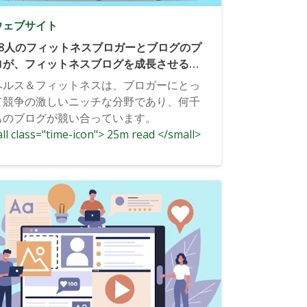
ウェブサイト
28人のフィットネスブロガーとブログのプ
ロが、フィットネスブログを成長させるた
めにブロガーができる1つのことを紹介し
ヘルス＆フィットネスは、ブロガーにとっ
ます。
て競争の激しいニッチな分野であり、何千
ものブログが競い合っています。
ll class="time-icon"> 25m read </small>