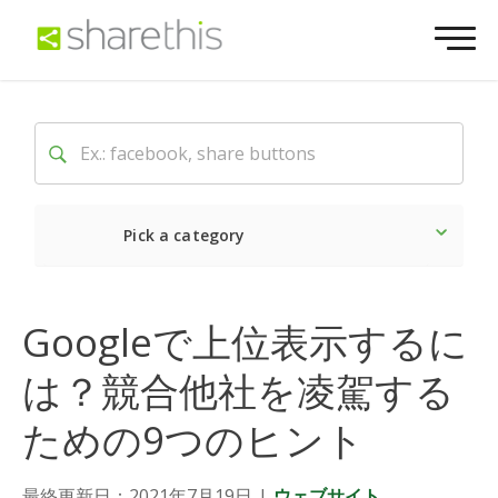
Pick a category
最新
ソーシャル
マーケ
Googleで上位表示するに
は？競合他社を凌駕する
ための9つのヒント
最終更新日：2021年7月19日
|
ウェブサイト