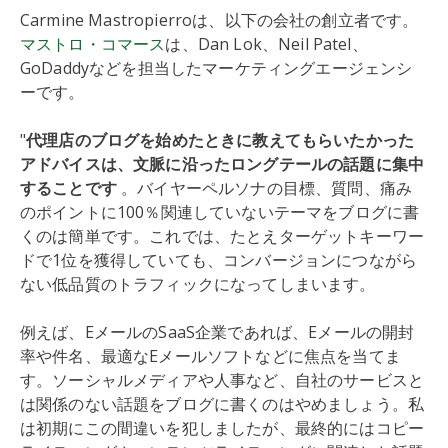
Carmine Mastropierroは、以下の会社の創立者です。
マストロ・コマース
は、Dan Lok、Neil Patel、
GoDaddyなどを担当したマーケティングエージェンシ
ーです。
"
代理店のブログを始めたときに教えてもらいたかった
アドバイスは、文脈に沿ったロングテールの話題に集中
することです
。バイヤーペルソナの目標、質問、痛み
のポイントに100％関連していないテーマをブログに書
くのは簡単です。これでは、たとえターゲットキーワー
ドで1位を獲得していても、コンバージョンにつながら
ない低品質のトラフィックになってしまいます。
例えば、EメールのSaaS企業であれば、Eメールの開封
率や件名、最適なEメールソフトなどに焦点を当てま
す。ソーシャルメディアや人事など、自社のサービスと
は関係のない話題をブログに書くのはやめましょう。私
は初期にこの間違いを犯しましたが、最終的にはコピー