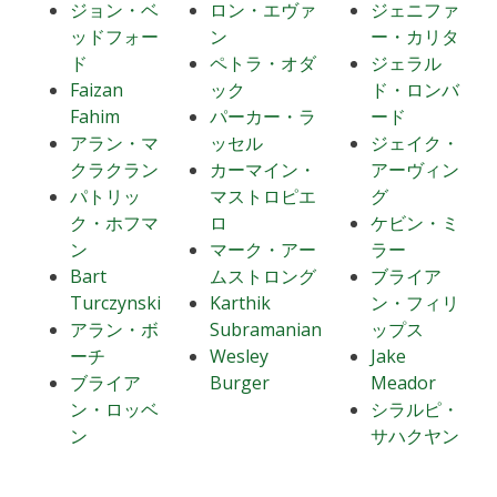
ジョン・ベ
ロン・エヴァ
ジェニファ
ッドフォー
ン
ー・カリタ
ド
ペトラ・オダ
ジェラル
Faizan
ック
ド・ロンバ
Fahim
パーカー・ラ
ード
アラン・マ
ッセル
ジェイク・
クラクラン
カーマイン・
アーヴィン
パトリッ
マストロピエ
グ
ク・ホフマ
ロ
ケビン・ミ
ン
マーク・アー
ラー
Bart
ムストロング
ブライア
Turczynski
Karthik
ン・フィリ
アラン・ボ
Subramanian
ップス
ーチ
Wesley
Jake
ブライア
Burger
Meador
ン・ロッベ
シラルピ・
ン
サハクヤン