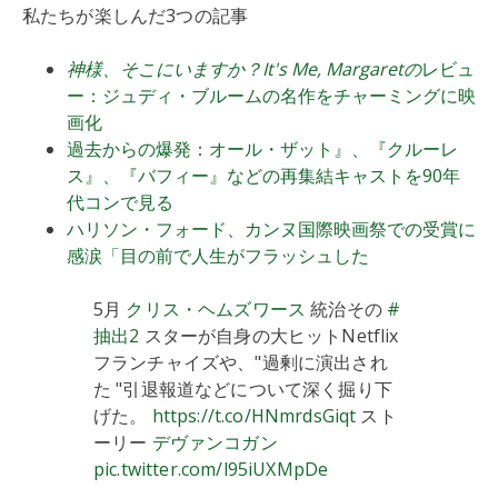
私たちが楽しんだ3つの記事
神様、そこにいますか？It's Me, Margaretの
レビュ
ー：ジュディ・ブルームの名作をチャーミングに映
画化
過去からの爆発：オール・ザット』、『クルーレ
ス』、『バフィー』などの再集結キャストを90年
代コンで見る
ハリソン・フォード、カンヌ国際映画祭での受賞に
感涙「目の前で人生がフラッシュした
5月
クリス・ヘムズワース
統治その
#
抽出2
スターが自身の大ヒットNetflix
フランチャイズや、"過剰に演出され
た "引退報道などについて深く掘り下
げた。
https://t.co/HNmrdsGiqt
スト
ーリー
デヴァンコガン
pic.twitter.com/l95iUXMpDe