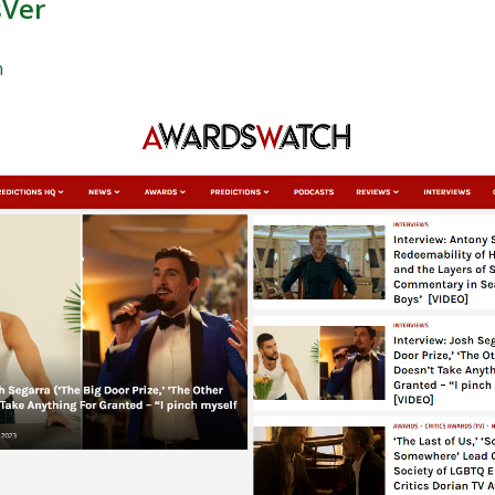
sVer
h