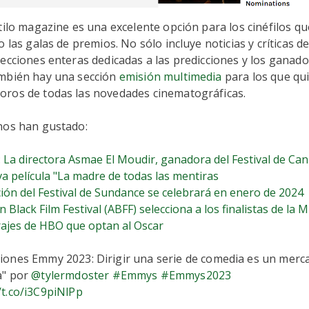
tilo magazine es una excelente opción para los cinéfilos q
 las galas de premios. No sólo incluye noticias y críticas de
ecciones enteras dedicadas a las predicciones y los ganado
mbién hay una sección
emisión multimedia
para los que qu
ros de todas las novedades cinematográficas.
nos han gustado:
: La directora Asmae El Moudir, ganadora del Festival de Ca
a película "La madre de todas las mentiras
ción del Festival de Sundance se celebrará en enero de 2024
n Black Film Festival (ABFF) selecciona a los finalistas de la 
ajes de HBO que optan al Oscar
ciones Emmy 2023: Dirigir una serie de comedia es un merc
a" por
@tylermdoster
#Emmys
#Emmys2023
/t.co/i3C9piNlPp