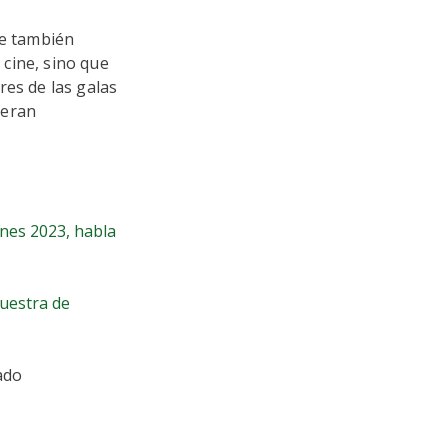
ue también
 cine, sino que
res de las galas
ieran
nnes 2023, habla
Muestra de
ado