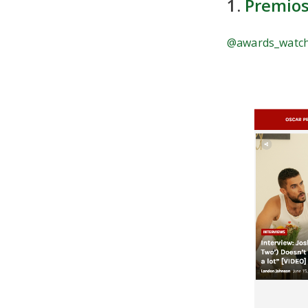
1.
Premio
@awards_watc