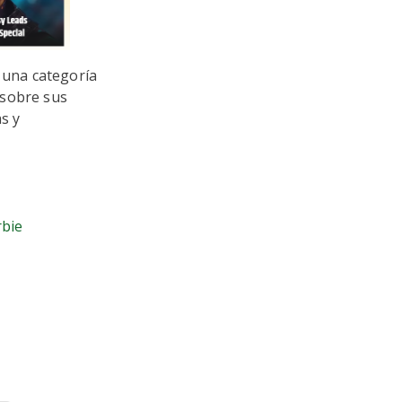
a una categoría
 sobre sus
as y
rbie