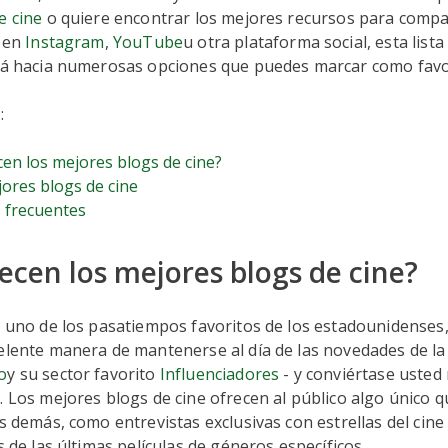
e cine
o quiere encontrar los mejores recursos para compar
o en
Instagram
,
YouTube
u otra plataforma social, esta lista
ará hacia numerosas opciones que puedes marcar como favo
o:
en los mejores blogs de cine?
ores blogs de cine
 frecuentes
ecen los mejores blogs de cine?
s uno de los pasatiempos favoritos de los estadounidenses,
elente manera de mantenerse al día de las novedades de la 
o
y su sector favorito
Influenciadores
- y conviértase uste
. Los mejores blogs de cine ofrecen al público algo único q
os demás, como entrevistas exclusivas con estrellas del cine
s de las últimas películas de géneros específicos.