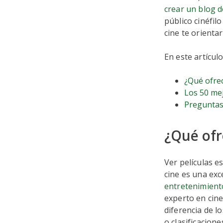
crear un blog d
público cinéfil
cine te orient
En este artícul
¿Qué ofrec
Los 50 mej
Preguntas
¿Qué ofr
Ver películas e
cine es una exc
entretenimient
experto en cine
diferencia de l
o clasificacione