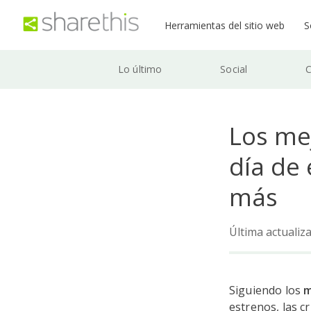
Herramientas del sitio web
S
Lo último
Social
C
Los mej
día de
más
Última actualiza
Siguiendo los
m
estrenos, las c