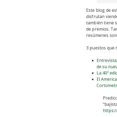
Este blog de es
disfrutan viendo
también tiene s
de premios. Ta
resúmenes sono
3 puestos que 
Entrevista
de su nuev
La 40ª edi
El America
Cortometr
Predic
"bajist
https:/