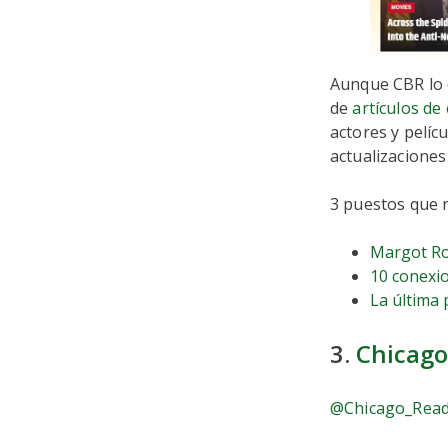
Aunque CBR lo c
de
artículos de 
actores y pelíc
actualizaciones
3 puestos que 
Margot Rob
10 conexi
La última 
3.
Chicago
@Chicago_Rea