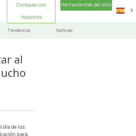
Herramientas del sitio
Contacte con
web Inicio de sesión
nosotros
ES
Tendencias
Noticias
ar al
mucho
l día de los
piración para