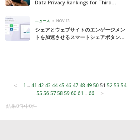
Data Privacy Rankings for Third
Consecutive Quarter
ニュース
NOV 13
シェアとウェブサイトのエンゲージメン
トを加速させるスマートシェアボタンの
導入
Posts
1
...
41
42
43
44
45
46
47
48
49
50
51
52
53
54
<
55
56
57
58
59
60
61
...
66
pagination
>
結果0件中0件