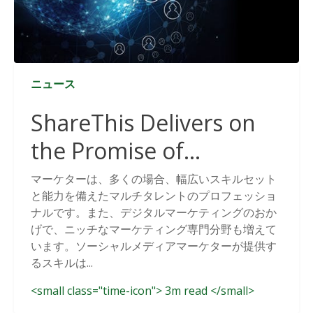
ニュース
ShareThis Delivers on
the Promise of
Cookieless Data
マーケターは、多くの場合、幅広いスキルセット
と能力を備えたマルチタレントのプロフェッショ
Solutions
ナルです。また、デジタルマーケティングのおか
げで、ニッチなマーケティング専門分野も増えて
います。ソーシャルメディアマーケターが提供す
るスキルは...
<small class="time-icon"> 3m read </small>