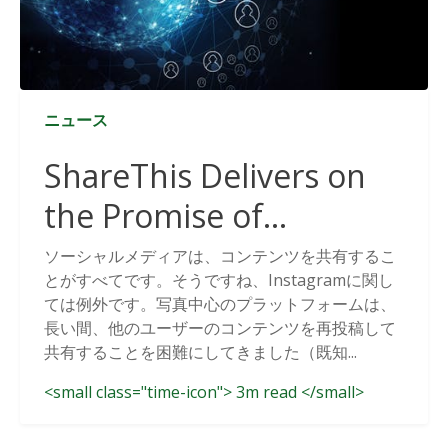
ニュース
ShareThis Delivers on
the Promise of
Cookieless Data
ソーシャルメディアは、コンテンツを共有するこ
とがすべてです。そうですね、Instagramに関し
Solutions
ては例外です。写真中心のプラットフォームは、
長い間、他のユーザーのコンテンツを再投稿して
共有することを困難にしてきました（既知...
<small class="time-icon"> 3m read </small>