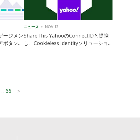
ニュース
NOV 13
ニュース
1
ゲージメン
ShareThis YahooのConnectIDと提携
ShareThis
アボタンの
し、Cookieless Identityソリューション
Marketing
の拡張を実現
6
...
66
>