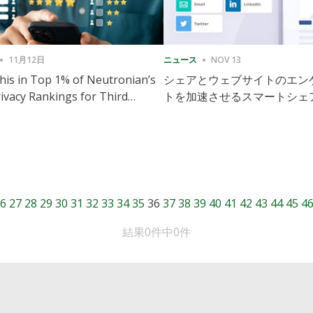
11月12日
ニュース
NOV 13
is in Top 1% of Neutronian’s
シェアとウェブサイトのエン
ivacy Rankings for Third
トを加速させるスマートシェ
utive Quarter
導入
6
27
28
29
30
31
32
33
34
35
36
37
38
39
40
41
42
43
44
45
4
結果0件中0件