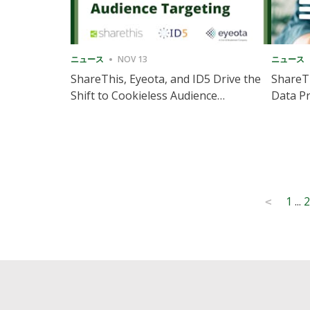
ニュース
NOV 13
ニュース
ShareThis, Eyeota, and ID5 Drive the
ShareTh
Shift to Cookieless Audience
Data Pr
Targeting
Consec
Posts
1
...
2
<
pagination