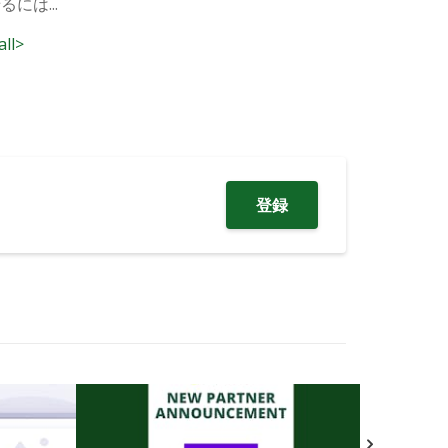
には...
all>
登録