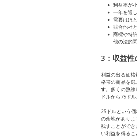
利益率が小
一年を通し
需要はほ
競合他社
商標や特
他の法的
3：収益
利益の出る価格
格帯の商品を選
す。多くの熟練
ドルから75ドル
25ドルという
の余地がありま
残すことができ
い利益を得るこ