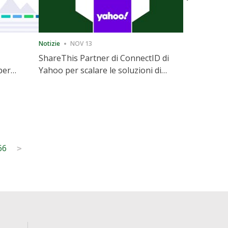
Notizie
NOV 13
Notizie
12
ShareThis Partner di ConnectID di
ShareThis
per
Yahoo per scalare le soluzioni di
Marketing
l
identità Cookieless
66
>