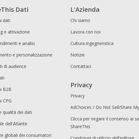
This Dati
L'Azienda
i dati
Chi siamo
g e attivazione
Lavora con noi
ndimenti e analisi
Cultura ingegneristica
imento e personalizzazione
Notizie
i di audience
Contattaci
ati
Privacy
ni B2B
Privacy
ni CPG
AdChoices / Do Not Sell/Share M
e qualità dei dati
Clicca per negare il consenso ai se
le dell'Atlante
ShareThis
e globali dei consumatori
Condizioni di utilizzo dell'editore