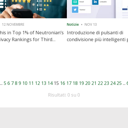
12 NOVEMBRE
Notizie
NOV 13
is in Top 1% of Neutronian’s
Introduzione di pulsanti di
ivacy Rankings for Third
condivisione più intelligenti 
utive Quarter
accelerare la condivisione e i
coinvolgimento del sito web
...
5
6
7
8
9
10
11
12
13
14
15
16
17
18
19
20
21
22
23
24
25
...
Risultati: 0 su 0