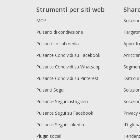
Strumenti per siti web
Share
MCP
Soluzion
Pulsanti di condivisione
Targetin
Pulsanti social media
Approfo
Pulsante Condividi su Facebook
Arricch
Pulsante Condividi su Whatsapp
Segment
Pulsante Condividi su Pinterest
Dati cur
Pulsanti Segui
Soluzio
Pulsante Segui Instagram
Soluzio
Pulsante Segui su Facebook
Privacy 
Pulsante Segui LinkedIn
ID globa
Plugin social
Tendenz