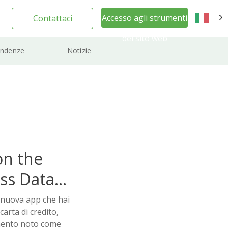
Accesso agli strumenti
Contattaci
IT
del sito web
ndenze
Notizie
on the
ss Data
 nuova app che hai
arta di credito,
mento noto come