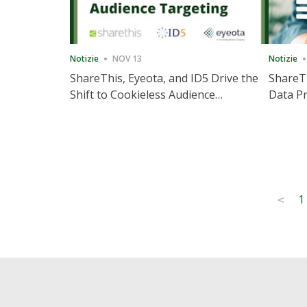
Notizie
NOV 13
Notizie
ShareThis, Eyeota, and ID5 Drive the
ShareTh
Shift to Cookieless Audience
Data Pr
Targeting
Consec
Posts
1
<
pagination