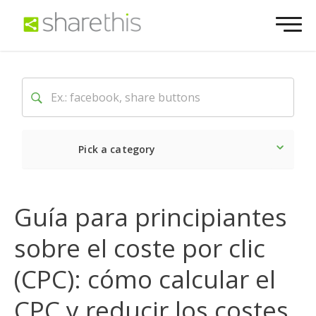
Pick a category
Lo último
Social
Come
Guía para principiantes
sobre el coste por clic
(CPC): cómo calcular el
CPC y reducir los costes