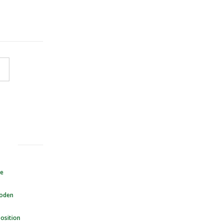
te
hoden
osition