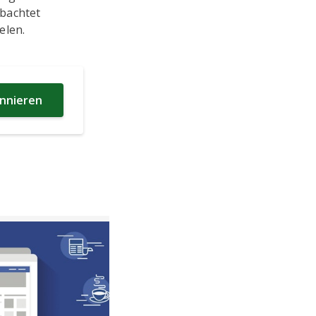
obachtet
elen.
nnieren