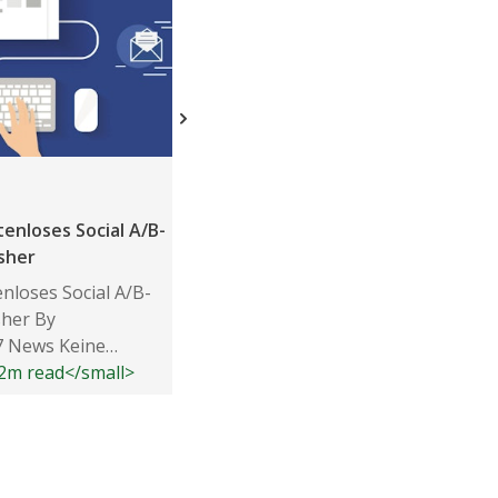
enloses Social A/B-
sher
nloses Social A/B-
sher By
7 News Keine
>2m read</small>