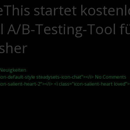
This startet kosten
l A/B-Testing-Tool f
isher
Neuigkeiten
icon-default-style steadysets-icon-chat"></i> No Comments
icon-salient-heart-2"></i> <i class="icon-salient-heart loved">