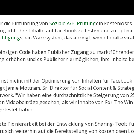
r die Einführung von
Soziale A/B-Prüfung
ein kostenloses 
glicht, ihre Inhalte auf Facebook zu testen und zu optimi
ichtigung
s, ein Warnsystem, das anzeigt, wenn Inhalte vira
einzigen Code haben Publisher Zugang zu marktführenden 
ng erhöhen und es Publishern ermöglichen, ihre Inhalte b
ernst meint mit der Optimierung von Inhalten für Facebook, 
gt Jamie Mottram, Sr. Direktor für Social Content & Strateg
ork. "Wir haben eine durchschnittliche Steigerung von 2
ven Videobeiträge gesehen, als wir Inhalte von For The Wi
getestet haben."
ete Pionierarbeit bei der Entwicklung von Sharing-Tools f
t sich weiterhin auf die Bereitstellung von kostenlosen L