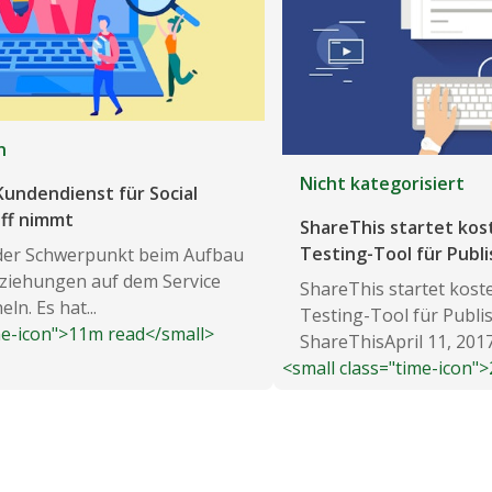
n
Nicht kategorisiert
undendienst für Social
iff nimmt
ShareThis startet kost
Testing-Tool für Publi
 der Schwerpunkt beim Aufbau
iehungen auf dem Service
ShareThis startet koste
ln. Es hat...
Testing-Tool für Publi
me-icon">11m read</small>
ShareThisApril 11, 201
<small class="time-icon"
Kommentare...