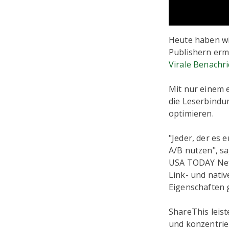
Heute haben wi
Publishern ermö
Virale Benachr
Mit nur einem 
die Leserbindu
optimieren.
"Jeder, der es 
A/B nutzen", sa
USA TODAY Netw
Link- und nati
Eigenschaften 
ShareThis leist
und konzentrier