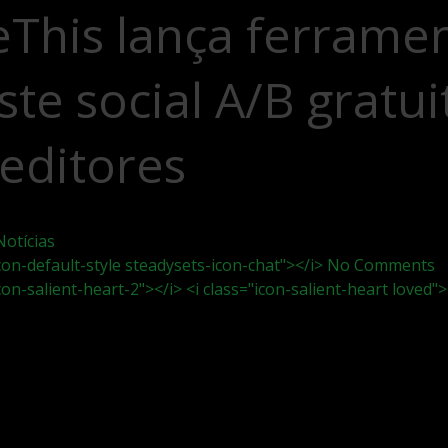
eThis lança ferrame
ste social A/B gratui
editores
Notícias
icon-default-style steadysets-icon-chat"></i> No Comments
icon-salient-heart-2"></i> <i class="icon-salient-heart loved">