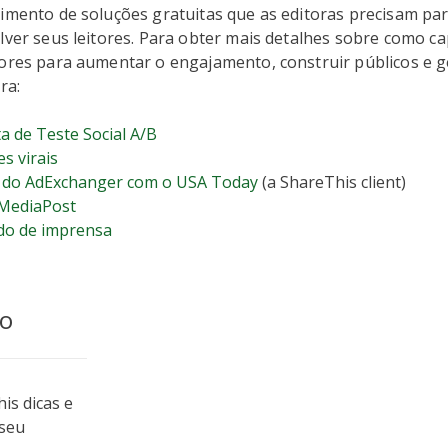
imento de soluções gratuitas que as editoras precisam para
lver seus leitores. Para obter mais detalhes sobre como c
ores para aumentar o engajamento, construir públicos e ge
ra:
a de Teste Social A/B
es virais
a do AdExchanger com o USA Today
(a ShareThis client)
 MediaPost
do de imprensa
vo
is dicas e
 seu