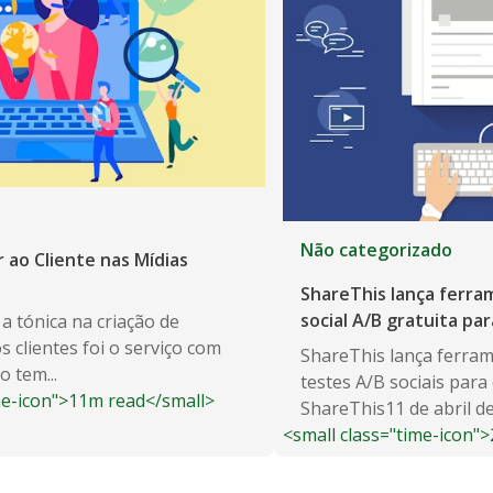
Não categorizado
ao Cliente nas Mídias
ShareThis lança ferra
social A/B gratuita pa
a tónica na criação de
s clientes foi o serviço com
ShareThis lança ferram
o tem...
testes A/B sociais para
me-icon">11m read</small>
ShareThis11 de abril d
<small class="time-icon"
comentários...