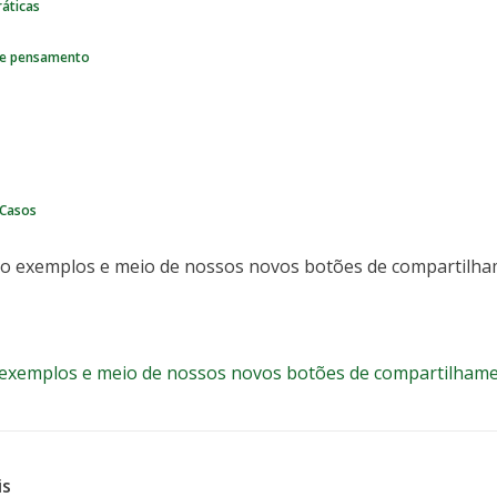
áticas
de pensamento
 Casos
ão no design: cinco exemplos e meio d
compartilhamento na natureza
o exemplos e meio de nossos novos botões de compartilham
is