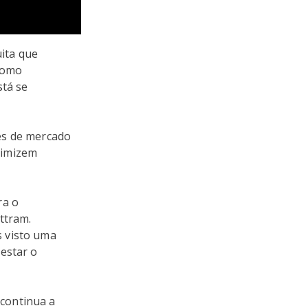
ita que
 como
stá se
es de mercado
timizem
ra o
ttram.
s visto uma
estar o
continua a