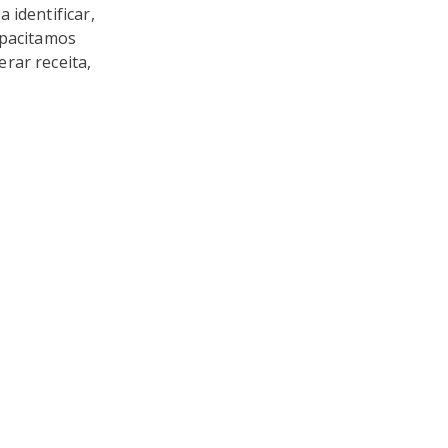
 identificar,
apacitamos
rar receita,