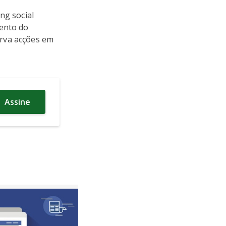
ng social
mento do
erva acções em
Assine