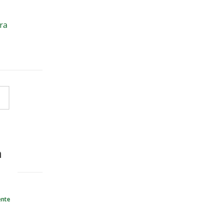
ra
m
ente