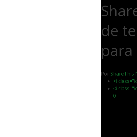
Shar
de te
para 
Por
ShareThis
<i class="
<i class="
0