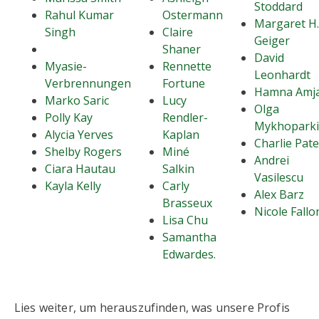
Stoddard
Rahul Kumar
Ostermann
Margaret H.
Singh
Claire
Geiger
Shaner
David
Myasie-
Rennette
Leonhardt
Verbrennungen
Fortune
Hamna Amj
Marko Saric
Lucy
Olga
Polly Kay
Rendler-
Mykhopark
Alycia Yerves
Kaplan
Charlie Pate
Shelby Rogers
Miné
Andrei
Ciara Hautau
Salkin
Vasilescu
Kayla Kelly
Carly
Alex Barz
Brasseux
Nicole Fallo
Lisa Chu
Samantha
Edwardes.
Lies weiter, um herauszufinden, was unsere Profis