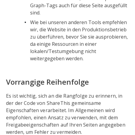
Diaspora
Diaspora
Graph-Tags auch für diese Seite ausgefüllt
sind.
Digg
digg
Wie bei unseren anderen Tools empfehlen
wir, die Website in den Produktionsbetrieb
Douban
douban
zu überführen, bevor Sie sie ausprobieren,
da einige Ressourcen in einer
E-Mail
E-Mail
lokalen/Testumgebung nicht
Evernote
evernote
weitergegeben werden.
Facebook
Facebook
Vorrangige Reihenfolge
Flipboard
Flipboard
Es ist wichtig, sich an die Rangfolge zu erinnern, in
Gmail
gmail
der der Code von ShareThis gemeinsame
Eigenschaften verarbeitet. Im Allgemeinen wird
Google
googlebookmarks
empfohlen, einen Ansatz zu verwenden, mit dem
Lesezeichen
Freigabeeigenschaften auf Ihren Seiten angegeben
werden, um Fehler zu vermeiden.
Hacker-