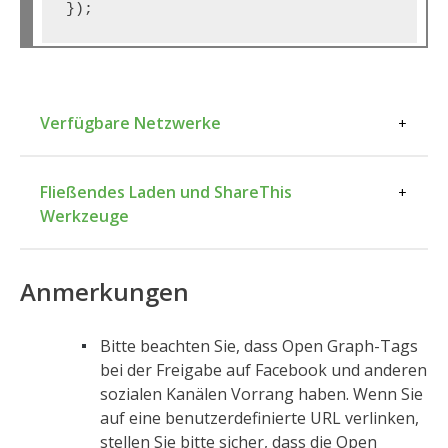
Verfügbare Netzwerke
Sozialer
Fließendes Laden und ShareThis
Datennetz Code
Dienst
Werkzeuge
Schwarze
blm
Leben Zählen
Anmerkungen
Blogger
Blogger
Bitte beachten Sie, dass Open Graph-Tags
bei der Freigabe auf Facebook und anderen
Buffer
Puffer
sozialen Kanälen Vorrang haben. Wenn Sie
Link kopieren
kopieren.
auf eine benutzerdefinierte URL verlinken,
stellen Sie bitte sicher, dass die Open