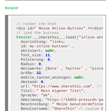
Beispiel
// render the html
<
div id
=
" Meine Online-Buttons".
><
// load the buttons
Fenster
.__sharethis__.load((
"inline-aktien
  Ausrichtung
:
"links
,

  id
:
my-inline-buttons'.
,

  aktiviert
:
wahr
,

  font_size
:
11
,

  Polsterung
:
8
,

  Radius
:
0
,

  Netzwerke
:
 [
Bote'.
, 
Twitter'.
, 
"pinteres
  Größe
:
32
,

  mobile_tasten_anzeigen
:
wahr
,

  Abstand
:
0
,

  url
:
"https://www.sharethis.com",
// cus
  Titel
:
" Mein eigener Titel"
,

  Sprache
:
"de"
,

  Abbildung
:
"https://18955-presscdn-pagel
  Beschreibung
:
" Meine benutzerdefinierte
  Benutzername
:
"ShareThis"
// custom @use