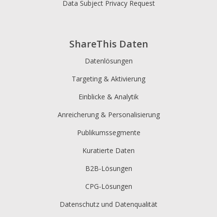
Viber
viber
Data Subject Privacy Request
VK
vk
ShareThis Daten
WeChat
wechat
Datenlösungen
ShareThis
sharethis
Targeting & Aktivierung
Sina Weibo
weibo
Einblicke & Analytik
SMS
sms
Anreicherung & Personalisierung
Snapchat
Snapchat
Publikumssegmente
Kuratierte Daten
WhatsApp
whatsapp
B2B-Lösungen
WordPress
wordpress
CPG-Lösungen
Xing
xing
Datenschutz und Datenqualität