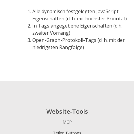
hackernews
Nachrichten
Alle dynamisch festgelegten JavaScript-
Eigenschaften (d. h. mit höchster Priorität)
Instapaper
Instapaper
In Tags angegebene Eigenschaften (d.h.
iOrbix
iorbix
zweiter Vorrang)
Open-Graph-Protokoll-Tags (d. h. mit der
Kakao
kakao
niedrigsten Rangfolge)
Koo App
kooapp
Line
Zeile
Linkedin
linkedin
LiveJournal
Livejournal
Website-Tools
Mail.Ru
mailru
MCP
Meneame
Meneame
Teilen Buttons