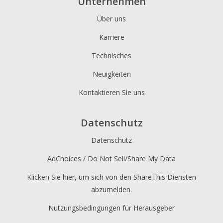
Unternehmen
Über uns
Renren
Renren
Karriere
Skype
skype
Technisches
Surfingbird
surfingbird
Neuigkeiten
Telegram
Telegramm
Kontaktieren Sie uns
Tencent QQ
tencentqq
Datenschutz
Threema
threema
Datenschutz
Trello
trello
AdChoices / Do Not Sell/Share My Data
Klicken Sie hier, um sich von den ShareThis Diensten
Tumblr
Tumblr
abzumelden.
Twitter
zwitschern
Nutzungsbedingungen für Herausgeber