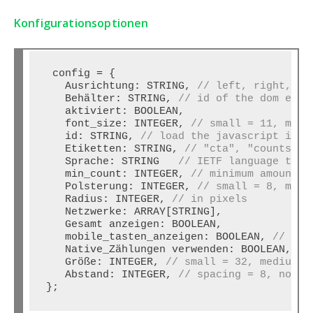
Konfigurationsoptionen
 config 
=
 { 

   Ausrichtung
:
 STRING, 
// left, right, ce
   Behälter
:
 STRING, 
// id of the dom elem
   aktiviert
:
 BOOLEAN,

   font_size
:
 INTEGER, 
// small = 11, medi
   id
:
 STRING, 
// load the javascript into
   Etiketten
:
 STRING, 
// "cta", "counts", 
   Sprache
:
 STRING  
 // IETF language tag 
   min_count
:
 INTEGER, 
// minimum amount o
   Polsterung
:
 INTEGER, 
// small = 8, medi
   Radius
:
 INTEGER, 
// in pixels
   Netzwerke
:
 ARRAY[STRING],

   Gesamt anzeigen
:
 BOOLEAN,

   mobile_tasten_anzeigen
:
 BOOLEAN, 
// for
   Native_Zählungen verwenden
:
 BOOLEAN, 
//
   Größe
:
 INTEGER, 
// small = 32, medium =
   Abstand
:
 INTEGER, 
// spacing = 8, no sp