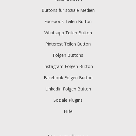
Bote
Bote
Buttons für soziale Medien
Odnoklassniki
odnoklassniki
Facebook Teilen Button
Whatsapp Teilen Button
Ausblick
Ausblick
Pinterest Teilen Button
Pinterest
Interesse
Folgen Buttons
Pocket
getpocket
Instagram Folgen Button
Drucken
Druck
Facebook Folgen Button
Push-to-
LinkedIn Folgen Button
kindleit
Kindle
Soziale Plugins
Qzone
qzone
Hilfe
Reddit
rötlich
Refind
neu finden