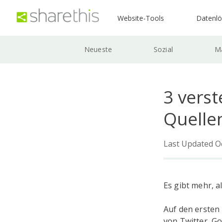
Website-Tools
Datenl
Neueste
Sozial
Ma
3 verst
Quelle
Last Updated O
Es gibt mehr, a
Auf den ersten 
von Twitter, G