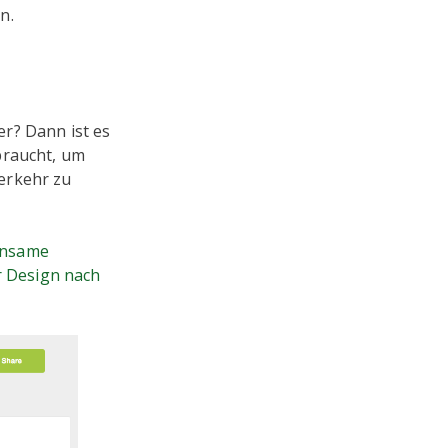
n.
r? Dann ist es
braucht, um
erkehr zu
insame
r Design nach