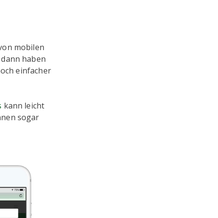
von mobilen
, dann haben
noch einfacher
s
kann leicht
nnen sogar