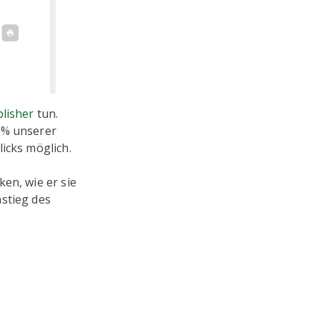
lisher
tun.
0% unserer
icks möglich.
en, wie er sie
nstieg des