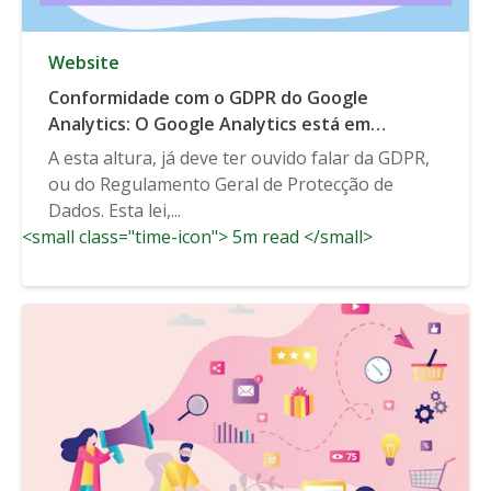
Website
Conformidade com o GDPR do Google
Analytics: O Google Analytics está em
conformidade com o GDPR?
A esta altura, já deve ter ouvido falar da GDPR,
ou do Regulamento Geral de Protecção de
Dados. Esta lei,...
<small class="time-icon"> 5m read </small>