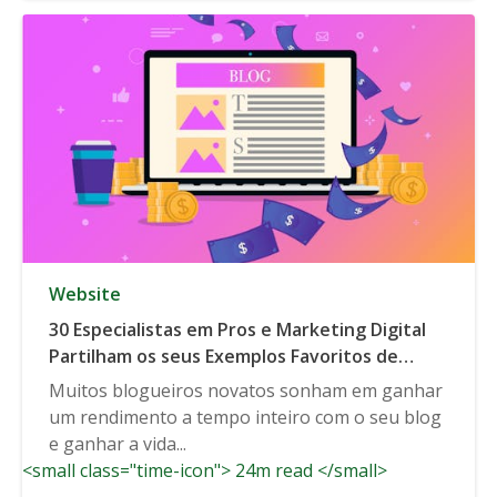
Website
30 Especialistas em Pros e Marketing Digital
Partilham os seus Exemplos Favoritos de
Negócios de Seis Números (ou Superior)
Muitos blogueiros novatos sonham em ganhar
Construídos em Blogging
um rendimento a tempo inteiro com o seu blog
e ganhar a vida...
<small class="time-icon"> 24m read </small>