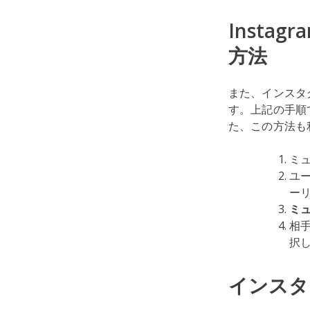
Inst
方法
また、インスタ
す。上記の手順
た、この方法も
ミ
ユ
ー
ミ
相
択
インスタ