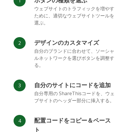
ボタンの種類を選ぶ
Facebook
Odnoklassniki
新浪微博
ウェブサイトのトラフィックを増やす
Messenger
ために、適切なウェブサイトツールを
選ぶ。
デザインのカスタマイズ
自分のブランドに合わせて、ソーシャ
ルネットワークを選びボタンを調整す
Vk
Blogger
Snapchat
る。
自分のサイトにコードを追加
自分専用の ShareThisコードを、ウェ
ブサイトのヘッダー部分に挿入する。
Xing
Mail.ru
LiveJournal
配置コードをコピー＆ペース
ト