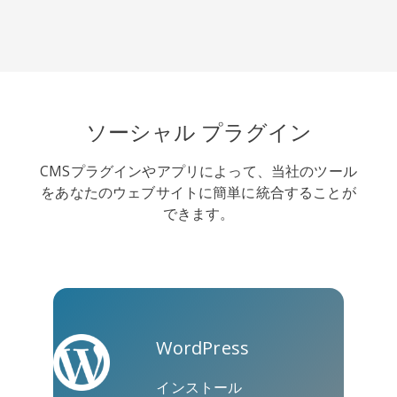
ト
ソーシャル プラグイン
Twitterフォローボタン
バイバー
Yummly
Diaspora
CMSプラグインやアプリによって、当社のツール
をあなたのウェブサイトに簡単に統合することが
できます。
Surfingbird
Refind
Renren
WordPress
インストール