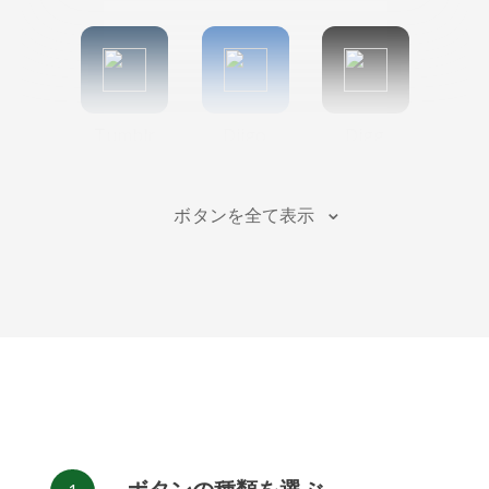
Tumblr
Diigo
Digg
ボタンを全て表示
Flipboard
Meneame
Fark