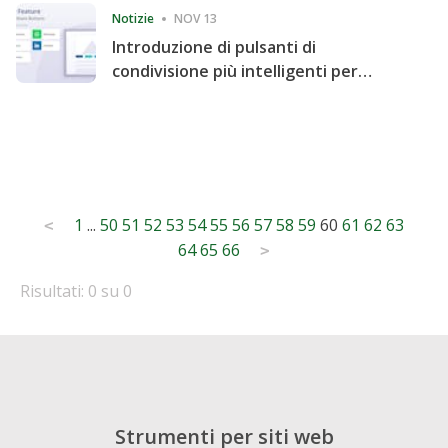
Notizie
NOV 13
Introduzione di pulsanti di
condivisione più intelligenti per
accelerare la condivisione e il
coinvolgimento del sito web
Posts
1
...
50
51
52
53
54
55
56
57
58
59
60
61
62
63
<
64
65
66
pagination
>
Risultati: 0 su 0
Strumenti per siti web