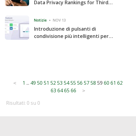
Data Privacy Rankings for Third
Consecutive Quarter
Notizie
NOV 13
Introduzione di pulsanti di
condivisione più intelligenti per
accelerare la condivisione e il
coinvolgimento del sito web
Posts
1
...
49
50
51
52
53
54
55
56
57
58
59
60
61
62
<
63
64
65
66
pagination
>
Risultati: 0 su 0