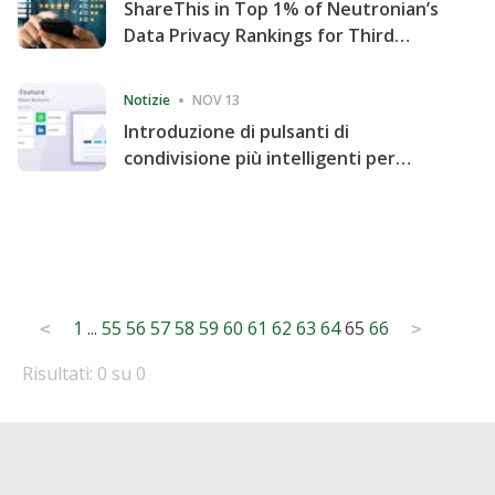
ShareThis in Top 1% of Neutronian’s
Data Privacy Rankings for Third
Consecutive Quarter
Notizie
NOV 13
Introduzione di pulsanti di
condivisione più intelligenti per
accelerare la condivisione e il
coinvolgimento del sito web
Posts
1
...
55
56
57
58
59
60
61
62
63
64
65
66
<
>
pagination
Risultati: 0 su 0