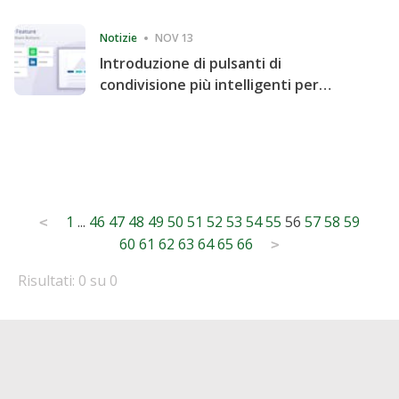
Consecutive Quarter
Notizie
NOV 13
Introduzione di pulsanti di
condivisione più intelligenti per
accelerare la condivisione e il
coinvolgimento del sito web
Posts
1
...
46
47
48
49
50
51
52
53
54
55
56
57
58
59
<
60
61
62
63
64
65
66
pagination
>
Risultati: 0 su 0