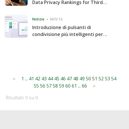
Data Privacy Rankings for Third
Consecutive Quarter
Notizie
NOV 13
Introduzione di pulsanti di
condivisione più intelligenti per
accelerare la condivisione e il
coinvolgimento del sito web
Posts
1
...
41
42
43
44
45
46
47
48
49
50
51
52
53
54
<
55
56
57
58
59
60
61
...
66
pagination
>
Risultati: 0 su 0