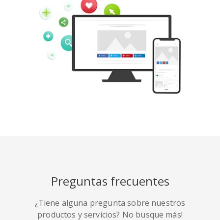
Tumblr
Yelp
Digg
Meetup
Mix
Weibo
Preguntas frecuentes
¿Tiene alguna pregunta sobre nuestros
Quora
Github
Skype
productos y servicios? No busque más!