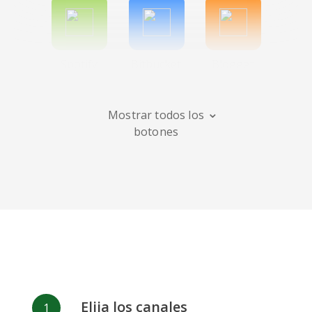
Spotify
Bitbucket
Blogger
Mostrar todos los
botones
Instagram
Bandcamp
Behance
Deviantart
Dribbble
Facebook
Elija los canales