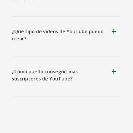
Okru
Mediano
Airbnb
¿Qué tipo de vídeos de YouTube puedo
crear?
Amazon
Discordia
Etsy
¿Cómo puedo conseguir más
suscriptores de YouTube?
Houzz
Threads
Tiktok