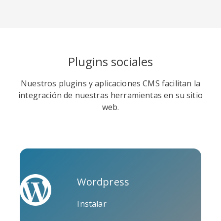
Tripadvisor
Vimeo
Whatsapp
Plugins sociales
los vídeos más largos
Nuestros plugins y aplicaciones CMS facilitan la
suelen estar mejor clasificados
integración de nuestras herramientas en su sitio
en los resultados de búsqueda
web.
de Google
Xing
Zillow
Zomato
Wordpress
Instalar