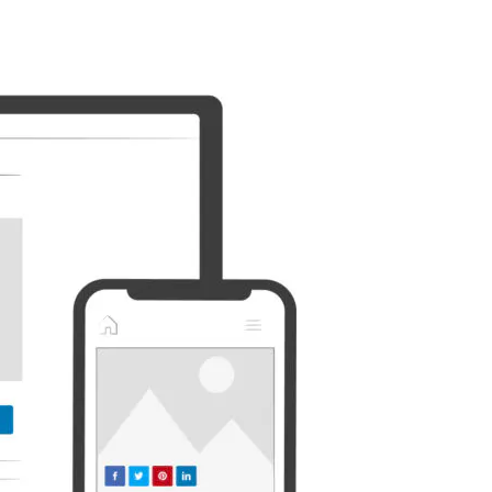
Discordia
Etsy
Whatsapp
Xing