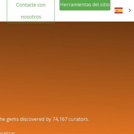
Herramientas del sitio
Contacte con
web Inicio de sesión
nosotros
ES
the gems discovered by 74,167 curators.
nalizar