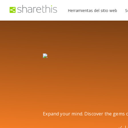
Herramientas del sitio web
S
Expand your mind. Discover the gems of
L