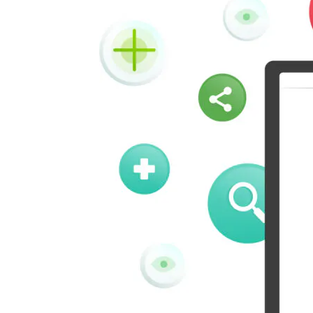
Vk
Okru
Houzz
Threads