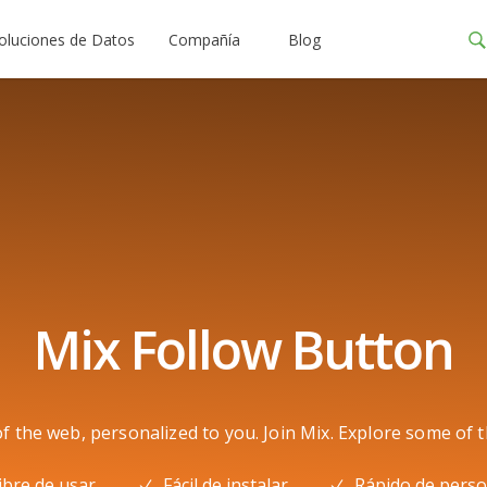
oluciones de Datos
Compañía
Blog
Mix Follow Button
 the web, personalized to you. Join Mix. Explore some of 
ibre de usar
Fácil de instalar
Rápido de perso