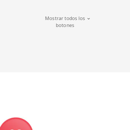
Maps
Mostrar todos los
botones
Digg
Meetup
Mix
Soundcloud
Slideshare
Stack
Overflow