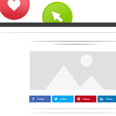
Mediano
Airbnb
Amazon
Tiktok
Tripadvisor
Vimeo
Zillow
Zomato