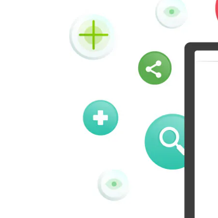
Vk
Okru
Houzz
Threads