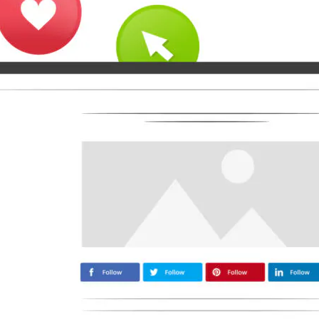
Moyen
Airbnb
Amazon
Tiktok
Tripadvisor
Vimeo
Zillow
Zomato