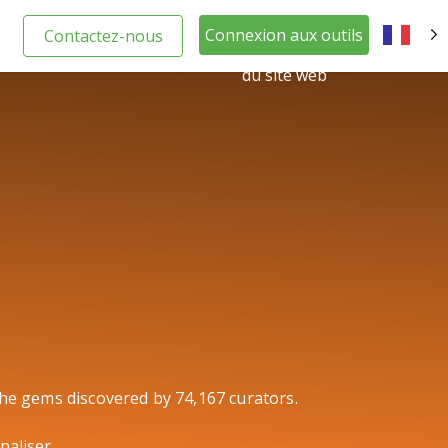
Connexion aux outils
Contactez-nous
FR
du site web
the gems discovered by 74,167 curators.
naliser