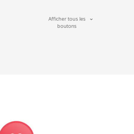
Maps
Afficher tous les
boutons
Digg
Meetup
Mix
Soundcloud
Slideshare
Stack
Overflow