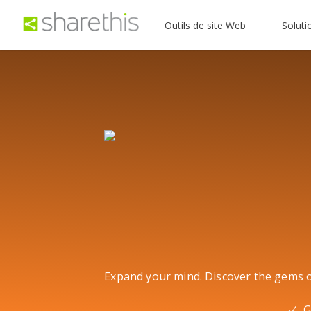
Outils de site Web
Soluti
Expand your mind. Discover the gems of
G