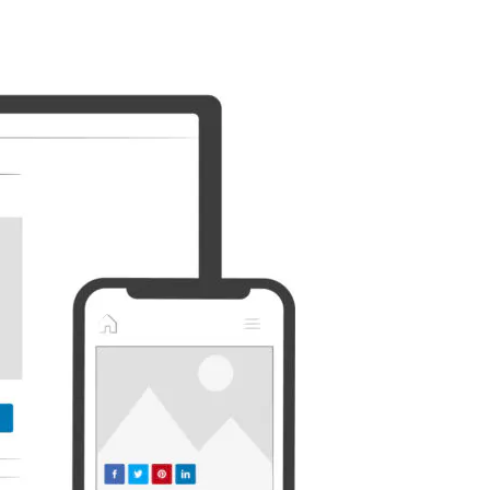
Discorde
Etsy
Whatsapp
Xing