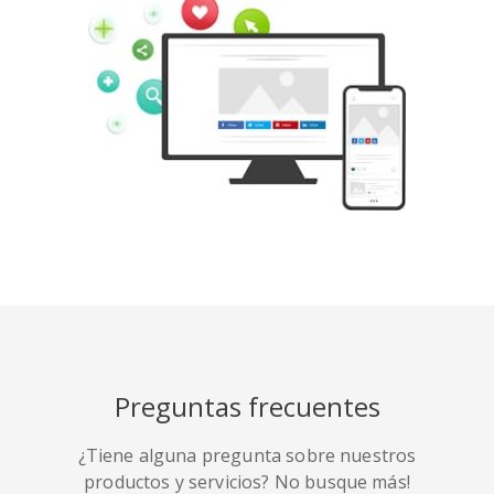
Tumblr
Yelp
Digg
Meetup
Mix
Weibo
Preguntas frecuentes
¿Tiene alguna pregunta sobre nuestros
Quora
Github
Skype
productos y servicios? No busque más!