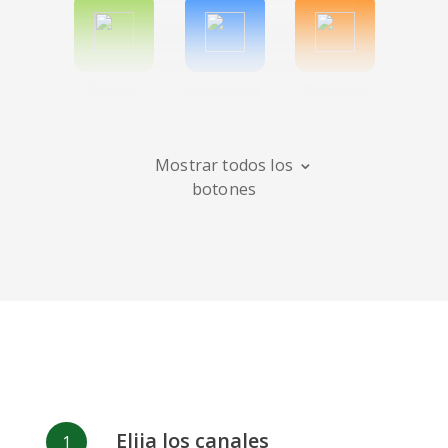
Spotify
Bitbucket
Blogger
Mostrar todos los
botones
Instagram
Bandcamp
Behance
Deviantart
Dribbble
Facebook
Elija los canales