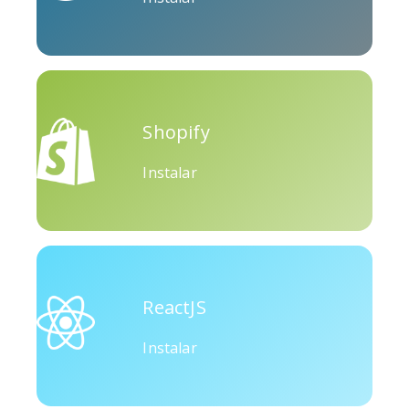
Okru
Mediano
Airbnb
Shopify
Instalar
Amazon
Discordia
Etsy
ReactJS
Instalar
Houzz
Threads
Tiktok