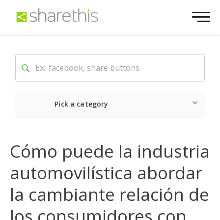
Pick a category
Lo último
Social
Come
Cómo puede la industria
automovilística abordar
la cambiante relación de
los consumidores con