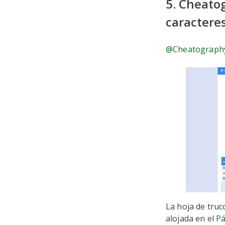
5. Cheato
caractere
@Cheatograph
La hoja de truc
alojada en el
Pá