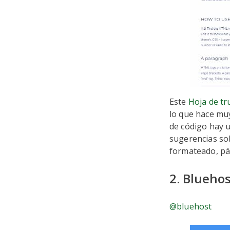
Este
Hoja de t
lo que hace muy
de código hay u
sugerencias sob
formateado, pá
2. Bluehos
@bluehost