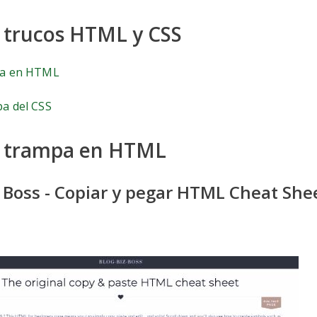
 trucos HTML y CSS
pa en HTML
a del CSS
e trampa en HTML
z Boss - Copiar y pegar HTML Cheat She