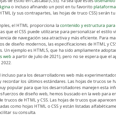
jas de Estilo en Cascada (CSS). Ya sea que estés
diseñando 
página
o incluso afinando un post en tu favorito
plataforma
HTML (y sus contrapartes, las hojas de truco CSS) serán tu
mples, el HTML proporciona la
contenido y estructura para
as que el CSS puede utilizarse para personalizar el estilo vi
iencia de navegación sea atractiva y más eficiente. Para ma
tos de diseño modernos, las especificaciones de HTML y CS
s. Un ejemplo es HTML5, que ha sido ampliamente adoptad
os web
a partir de julio de 2021), pero no se espera que el 
 2022.
cil incluso para los desarrolladores web más experimentad
 recordar los últimos estándares. Las hojas de trucos se 
uy popular para que los desarrolladores manejen esta inf
esfuerzos de diseño web, hemos buscado en la web para en
de trucos de HTML y CSS. Las hojas de trucos que aparecen
zadas como hojas HTML o CSS y están listadas alfabéticam
ilitar su consulta.