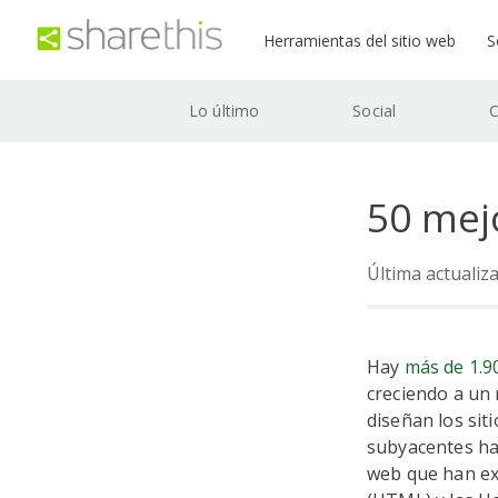
Herramientas del sitio web
S
Lo último
Social
C
50 mej
Última actualiz
Hay
más de 1.9
creciendo a un 
diseñan los sit
subyacentes ha
web que han ex