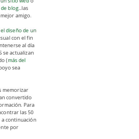
un sitio web
o
 de blog
...las
 mejor amigo.
 el diseño de un
sual con el fin
ntenerse al día
S se actualizan
o (
más del
apoyo sea
os memorizar
han convertido
ormación. Para
contrar las 50
 a continuación
ente por