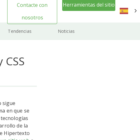
Herramientas del sitio
Contacte con
web Inicio de sesión
nosotros
ES
Tendencias
Noticias
y CSS
o sigue
rma en que se
 tecnologías
rrollo de la
e Hipertexto