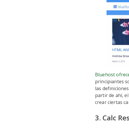
Bluehost ofrece
principiantes s
las definicione
partir de ahí, e
crear ciertas ca
3. Calc R