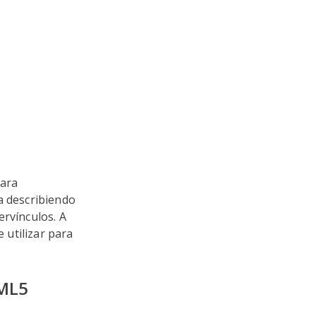
para
a describiendo
ervínculos. A
e utilizar para
TML5