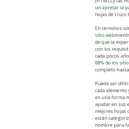
(HTML) y las Ho
un
apretar la 
hojas de truco 
En términos si
sitio web
mientr
de que la exper
con los requisi
cada pocos año
88% de los siti
completo hasta
Puede ser difí
cada elemento y
en una forma m
ayudar en sus 
mejores hojas 
están categori
nombre para fac