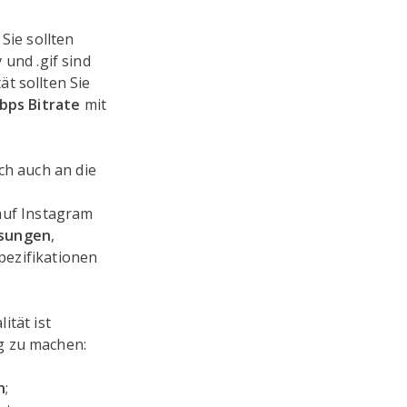
 Sie sollten
 und .gif sind
t sollten Sie
kbps Bitrate
mit
ch auch an die
n
 auf Instagram
ssungen
,
pezifikationen
ität ist
g zu machen:
n
;