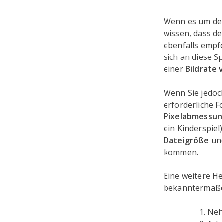
Wenn es um d
wissen, dass d
ebenfalls empfo
sich an diese S
einer
Bildrate 
Wenn Sie jedoch
erforderliche F
Pixelabmessu
ein Kinderspie
Dateigröße
un
kommen.
Eine weitere H
bekanntermaßen
Neh