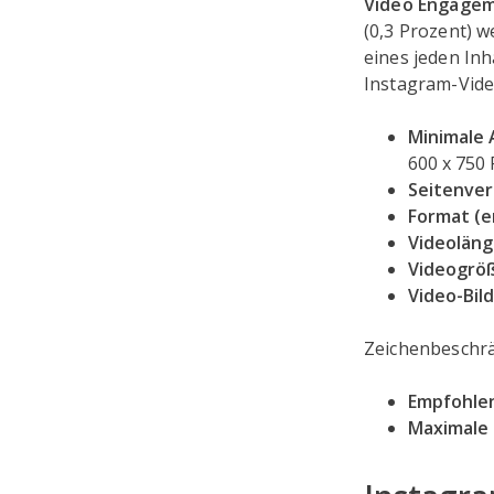
Video Engage
(0,3 Prozent) 
eines jeden Inh
Instagram-Vide
Minimale
600 x 750 P
Seitenver
Format (
Videolän
Videogrö
Video-Bil
Zeichenbeschr
Empfohlen
Maximale 