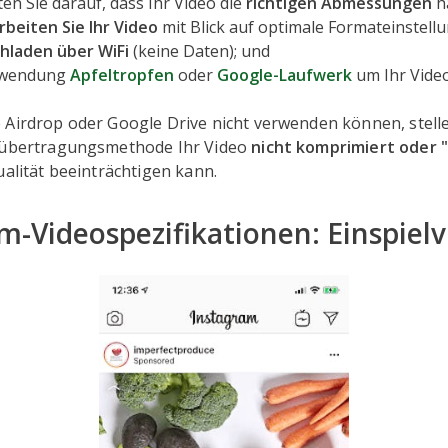
en Sie darauf, dass Ihr Video die
richtigen Abmessungen
ha
rbeiten Sie Ihr Video
mit Blick auf optimale Formateinstell
hladen über WiFi
(keine Daten); und
wendung
Apfeltropfen
oder
Google-Laufwerk
um Ihr Vide
Airdrop oder Google Drive nicht verwenden können, stellen
iübertragungsmethode Ihr Video
nicht komprimiert oder 
ualität beeinträchtigen kann.
m-Videospezifikationen: Einspiel