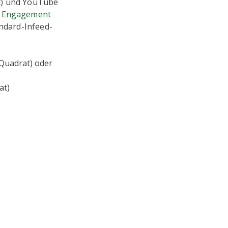
nt) und YouTube
 Engagement
andard-Infeed-
 (Quadrat) oder
at)