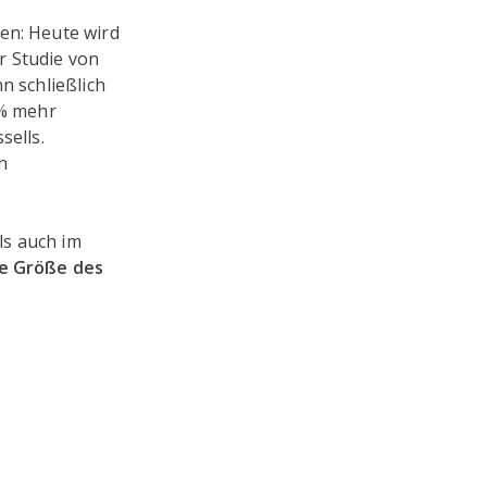
en: Heute wird
r Studie von
n schließlich
 % mehr
sells.
n
ls auch im
ie Größe des