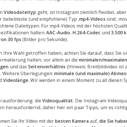
en
Videodateityp
geht, ist Instagram ziemlich flexibel, aber
er beliebteste (und empfohlene) Typ
.mp4-Videos
sind; .mov
hlene Dateitypen. Für mp4-Videos mit der höchsten Qualitä
pezifikationen halten:
AAC-Audio
,
H.264-Codec
und
3.500 
von 30 fps
(Bilder pro Sekunde).
 Ihre Wahl getroffen haben, achten Sie darauf, dass Sie si
ormatierung halten, vor allem an die
minimalen/maximale
ngen
und das
Seitenverhältnis
(Hinweis: Breitbildvideo ist
l). Weitere Überlegungen:
minimale (und maximale) Abme
d
Videolänge
. Wir werden in einem Moment zu all diesen S
erausforderung: die
Videoqualität
. Die Instagram-Videoqual
 herausfordernd, daher hier ein paar Tipps, um es richti
men Sie Ihr Video mit der
besten Kamera
auf,
die Sie habe