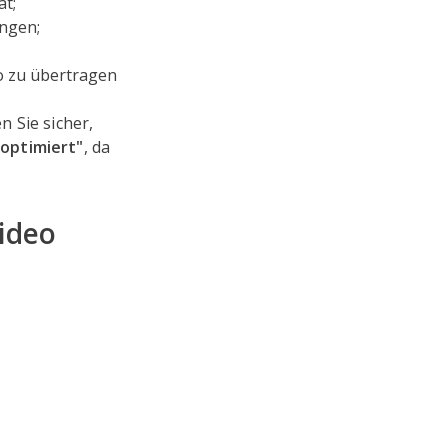
t;
ungen;
o zu übertragen
 Sie sicher,
"optimiert"
, da
video