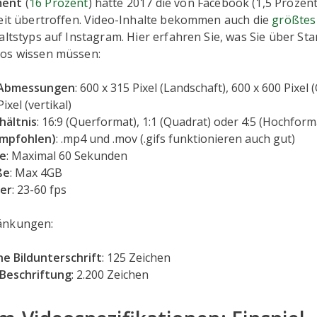
ment
(
16 Prozent
) hatte 2017 die von Facebook (1,5 Proze
weit übertroffen. Video-Inhalte bekommen auch die
größtes
altstyps auf Instagram. Hier erfahren Sie, was Sie über St
os wissen müssen:
 Abmessungen
: 600 x 315 Pixel (Landschaft), 600 x 600 Pixel
ixel (vertikal)
hältnis
: 16:9 (Querformat), 1:1 (Quadrat) oder 4:5 (Hochform
empfohlen)
: .mp4 und .mov (.gifs funktionieren auch gut)
ge
: Maximal 60 Sekunden
ße
: Max 4GB
der
: 23-60 fps
änkungen:
e Bildunterschrift
: 125 Zeichen
Beschriftung
: 2.200 Zeichen