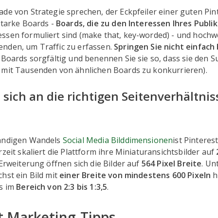
de von Strategie sprechen, der Eckpfeiler einer guten Pin
starke Boards -
Boards, die zu den Interessen Ihres Publ
ssen formuliert sind (make that, key-worded) - und hochwe
nden, um Traffic zu erfassen.
Springen Sie nicht einfach 
 Boards sorgfältig und benennen Sie sie so, dass sie den 
 mit Tausenden von ähnlichen Boards zu konkurrieren).
 sich an die richtigen Seitenverhältnis
tändigen Wandels
Social Media Bilddimensionen
ist Pinterest
rzeit skaliert die Plattform ihre Miniaturansichtsbilder auf
 Erweiterung öffnen sich die Bilder auf
564 Pixel Breite
. Un
hst ein Bild mit
einer Breite von mindestens 600 Pixeln
h
is im
Bereich von 2:3 bis 1:3,5
.
t Marketing-Tipps