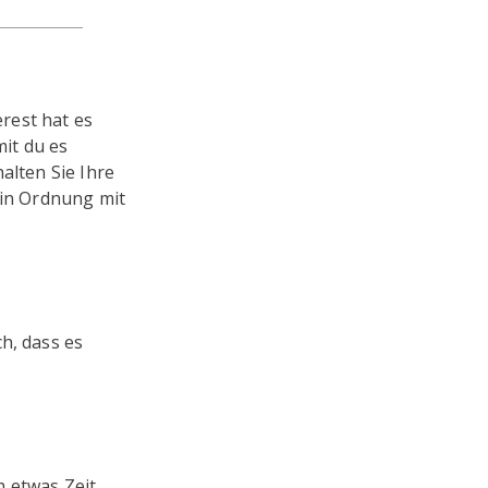
rest hat es
mit du es
halten Sie Ihre
 in Ordnung mit
ch, dass es
.
 etwas Zeit,