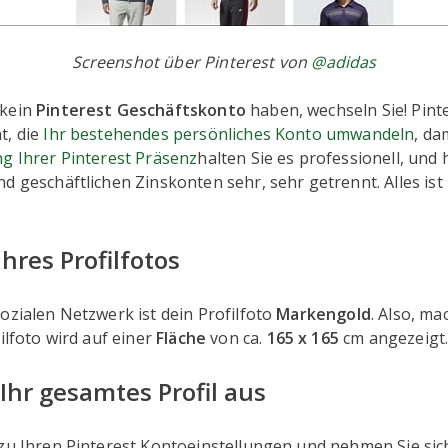
Screenshot über Pinterest von
@adidas
 kein
Pinterest Geschäftskonto
haben, wechseln Sie! Pinte
t, die
Ihr bestehendes persönliches Konto umwandeln
, da
g Ihrer Pinterest Präsenz
halten Sie es professionell, und 
d geschäftlichen Zinskonten sehr, sehr getrennt. Alles ist
hres Profilfotos
ozialen Netzwerk ist dein Profilfoto
Markengold
. Also, ma
filfoto wird auf einer
Fläche
von ca.
165 x 165
cm angezeigt
 Ihr gesamtes Profil aus
zu Ihren Pinterest Kontoeinstellungen und nehmen Sie sich