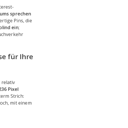
terest-
ikums sprechen
rtige Pins, die
blind ein
;
Suchverkehr
se für Ihre
 relativ
236 Pixel
term Strich:
och, mit einem