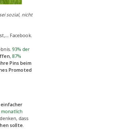
ei sozial, nicht
t,.... Facebook.
ebnis.
93% der
effen
,
87%
ihre Pins beim
ines Promoted
 einfacher
 monatlich
 denken, dass
hen sollte
.