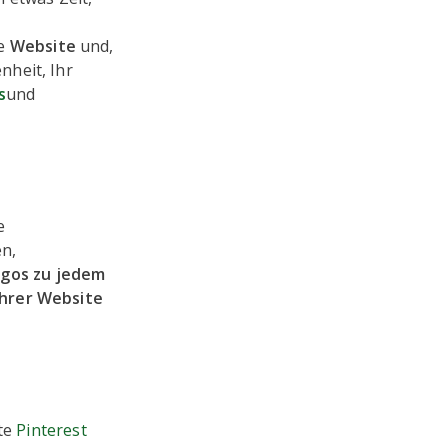
e
Website
und,
nheit, Ihr
s
und
e
en,
ogos zu jedem
Ihrer Website
tte
Pinterest