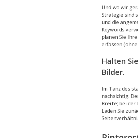
Und wo wir gera
Strategie sind 
und die angeme
Keywords verwe
planen Sie Ihre
erfassen (ohne
Halten Sie
Bilder.
Im Tanz des s
nachsichtig. De
Breite
; bei der
Laden Sie zunäc
Seitenverhältn
Pinteres