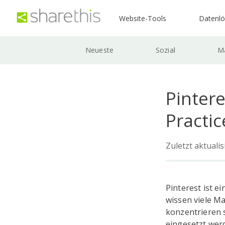
Website-Tools
Datenl
Neueste
Sozial
Ma
Pinter
Practic
Zuletzt aktuali
Pinterest ist e
wissen viele Ma
konzentrieren s
eingesetzt wer