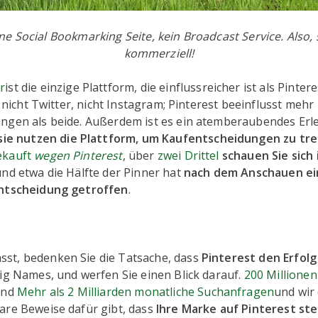
ine Social Bookmarking Seite, kein Broadcast Service. Also, s
kommerziell!
r
ist die einzige Plattform, die einflussreicher ist als Pinteres
- nicht Twitter, nicht Instagram; Pinterest beeinflusst mehr
ngen als beide. Außerdem ist es ein atemberaubendes Erl
sie nutzen die Plattform, um Kaufentscheidungen zu tr
ekauft
wegen Pinterest
, über
zwei Drittel
schauen Sie sich 
und etwa die Hälfte der Pinner hat
nach dem Anschauen e
entscheidung getroffen
.
t, bedenken Sie die Tatsache, dass
Pinterest den Erfolg
Big Names, und werfen Sie einen Blick darauf.
200 Millionen
nd
Mehr als 2 Milliarden monatliche Suchanfragen
und wir
are Beweise dafür gibt, dass
Ihre Marke auf Pinterest ste