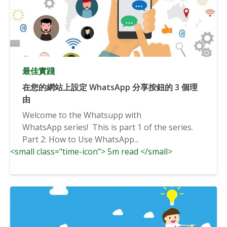
最佳實踐
在您的網站上設定 WhatsApp 分享按鈕的 3 個理
由
Welcome to the Whatsupp with
WhatsApp series! This is part 1 of the series.
Part 2: How to Use WhatsApp...
<small class="time-icon"> 5m read </small>