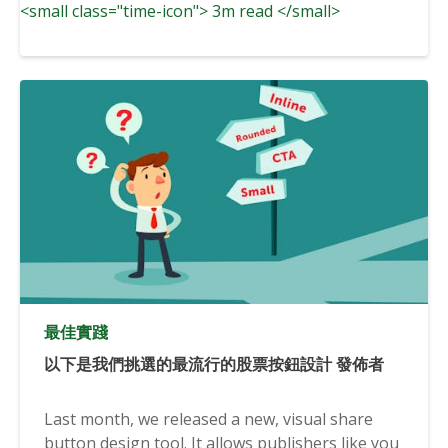
<small class="time-icon"> 3m read </small>
最佳實踐
以下是我們挑選的最流行的股票按鈕設計 發佈者
Last month, we released a new, visual share
button design tool. It allows publishers like you