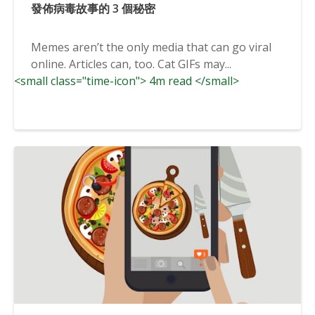
發佈病毒故事的 3 個秘密
Memes aren’t the only media that can go viral
online. Articles can, too. Cat GIFs may...
<small class="time-icon"> 4m read </small>