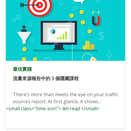
最佳實踐
流量來源報告中的 3 個隱藏課程
There’s more than meets the eye on your traffic
sources report. At first glance, it shows...
<small class="time-icon"> 4m read </small>