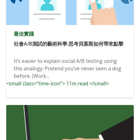
最佳實踐
社會A/B測試的藝術科學:思考貝葉斯如何帶來點擊
It’s easier to explain social A/B testing using
this analogy: Pretend you’ve never seen a dog
before. (Work...
<small class="time-icon"> 11m read </small>