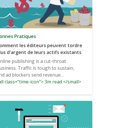
onnes Pratiques
omment les éditeurs peuvent tordre
lus d'argent de leurs actifs existants
nline publishing is a cut-throat
usiness. Traffic is tough to sustain,
nd ad blockers send revenue
ll class="time-icon"> 3m read </small>
lummeting to...