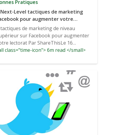
onnes Pratiques
 Next-Level tactiques de marketing
acebook pour augmenter votre
ectorat
 tactiques de marketing de niveau
upérieur sur Facebook pour augmenter
otre lectorat Par ShareThisLe 16
ll class="time-icon"> 6m read </small>
ovembre 2017 bonnes pratiques,
cial...