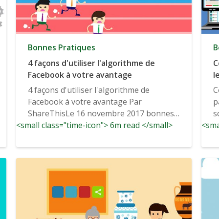
Bonnes Pratiques
B
4 façons d'utiliser l'algorithme de
C
Facebook à votre avantage
l
l
4 façons d'utiliser l'algorithme de
C
Facebook à votre avantage Par
p
ShareThisLe 16 novembre 2017 bonnes
s
<small class="time-icon"> 6m read </small>
pratiques Non...
<sma