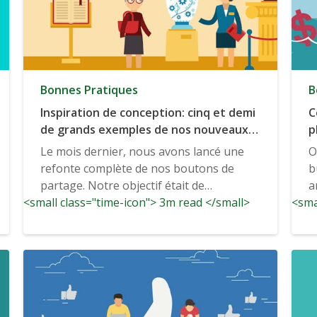
Bonnes Pratiques
B
Inspiration de conception: cinq et demi
C
de grands exemples de nos nouveaux
p
boutons de partage dans la nature
Le mois dernier, nous avons lancé une
O
refonte complète de nos boutons de
b
partage. Notre objectif était de
a
<small class="time-icon"> 3m read </small>
simplifier...
<sma
p