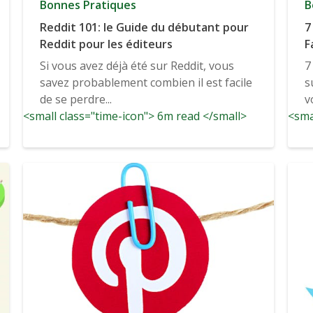
Bonnes Pratiques
B
Reddit 101: le Guide du débutant pour
7
Reddit pour les éditeurs
F
l
Si vous avez déjà été sur Reddit, vous
7
savez probablement combien il est facile
s
de se perdre...
v
<small class="time-icon"> 6m read </small>
<sma
n
So