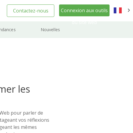
Connexion aux outils
Contactez-nous
FR
du site web
ndances
Nouvelles
er les
 Web pour parler de
rtageant vos réflexions
ageant les mêmes