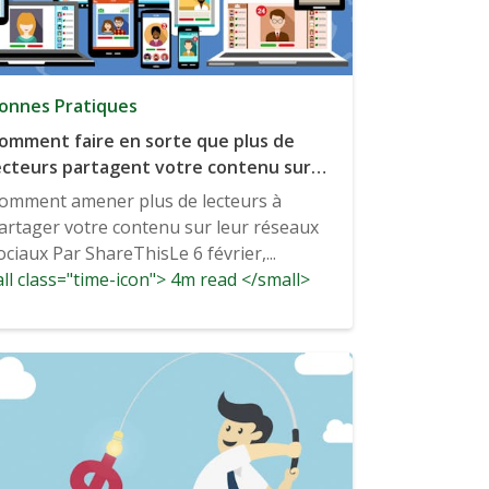
onnes Pratiques
omment faire en sorte que plus de
ecteurs partagent votre contenu sur
eur site Web réseaux sociaux
omment amener plus de lecteurs à
artager votre contenu sur leur réseaux
ociaux Par ShareThisLe 6 février,...
ll class="time-icon"> 4m read </small>