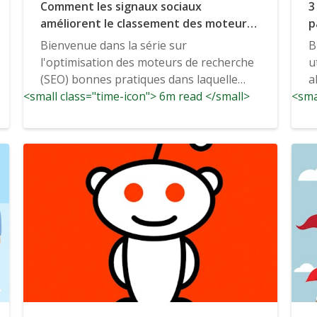
Comment les signaux sociaux
3
améliorent le classement des moteurs
p
de recherche
Bienvenue dans la série sur
B
l'optimisation des moteurs de recherche
u
(SEO) bonnes pratiques dans laquelle
a
<small class="time-icon"> 6m read </small>
nous discutons de conseils sur...
<sma
m
f