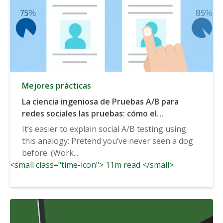
Mejores prácticas
La ciencia ingeniosa de Pruebas A/B para
redes sociales las pruebas: cómo el
pensamiento Bayesiano trae los clics
It’s easier to explain social A/B testing using
this analogy: Pretend you’ve never seen a dog
before. (Work...
<small class="time-icon"> 11m read </small>