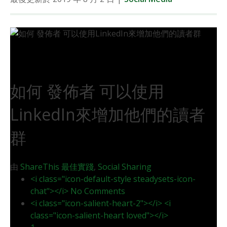
如何 發佈者 可以使用
LinkedIn來增加他們的讀者
群
由
ShareThis
最佳實踐
,
Social Sharing
<i class="icon-default-style steadysets-icon-
chat"></i> No Comments
<i class="icon-salient-heart-2"></i> <i
class="icon-salient-heart loved"></i>