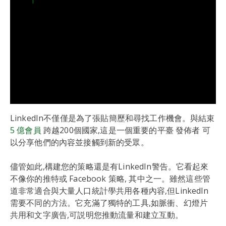
1
LinkedIn不僅僅是為了張貼簡歷和尋找工作機會。與結束
5 億會員
跨越200個國家,這是一個重要的平臺 發佈者 可
以分享他們的內容並接觸到新的受眾。
儘管如此,構建您的策略還是有LinkedIn警告。它看起來
不像你的推特或 Facebook 策略, 其中之一。雖然這些管
道非常適合與大量人口統計學共用各種內容,但LinkedIn
需要不同的方法。它充滿了獨特的工具,如脈衝、幻燈片
共用和文字廣告,可説明您推動流量和建立互動。