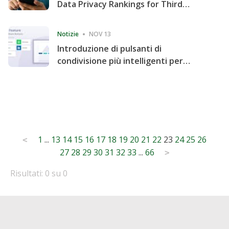
Data Privacy Rankings for Third
Consecutive Quarter
Notizie
NOV 13
Introduzione di pulsanti di
condivisione più intelligenti per
accelerare la condivisione e il
coinvolgimento del sito web
Posts
1
...
13
14
15
16
17
18
19
20
21
22
23
24
25
26
<
27
28
29
30
31
32
33
...
66
pagination
>
Risultati: 0 su 0