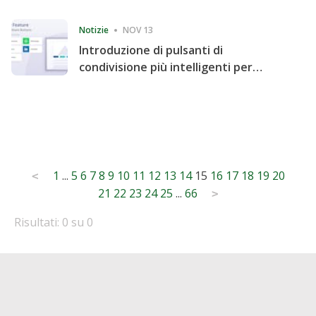
Consecutive Quarter
Notizie
NOV 13
Introduzione di pulsanti di
condivisione più intelligenti per
accelerare la condivisione e il
coinvolgimento del sito web
Posts
1
...
5
6
7
8
9
10
11
12
13
14
15
16
17
18
19
20
<
21
22
23
24
25
...
66
pagination
>
Risultati: 0 su 0