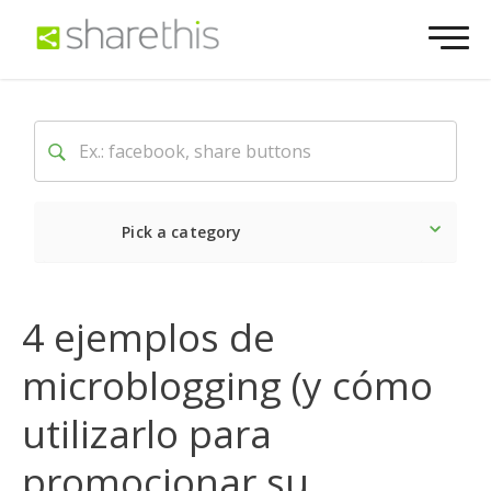
Pick a category
Lo último
Social
Come
4 ejemplos de
microblogging (y cómo
utilizarlo para
promocionar su