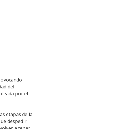
provocando
dad del
oleada por el
as etapas de la
que despedir
volver a tener