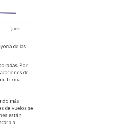
yoría de las
mporadas. Por
vacaciones de
 de forma
endo más
es de vuelos se
ones están
scara a