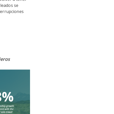
pleados se
terrupciones
jeros