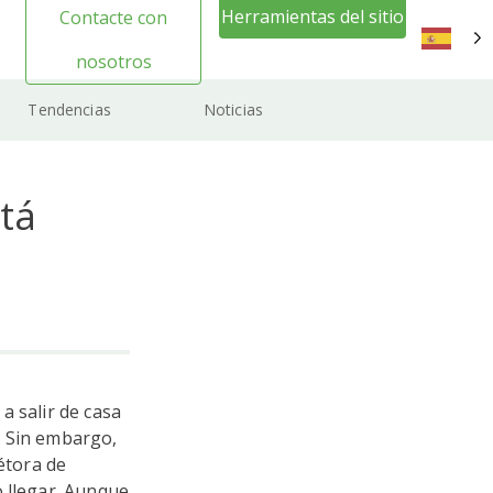
Herramientas del sitio
Contacte con
web Inicio de sesión
nosotros
ES
Tendencias
Noticias
stá
a salir de casa
. Sin embargo,
étora de
o llegar. Aunque