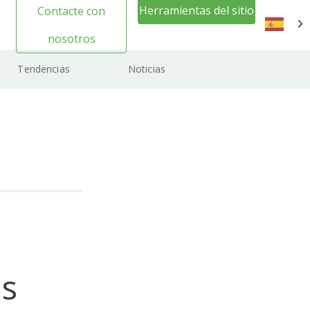
Herramientas del sitio
Contacte con
web Inicio de sesión
nosotros
ES
Tendencias
Noticias
is