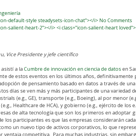
ngeniería
icon-default-style steadysets-icon-chat"></i> No Comments
icon-salient-heart-2"></i> <i class="icon-salient-heart loved">
u, Vice Presidente y jefe científico
asistí a la
Cumbre de innovación en ciencia de datos
en Sa
nte de estos eventos en los últimos años, definitivamente
adopción de pensamiento basado en datos a través de una
tos días se ven más y más participantes de una variedad de
trials (e.g., GE), transporte (e.g., Boeing), al por menor (e.
e.g., Healthcare de HCA), y gobierno (e.g., ejército de los e
resas de alta tecnología que son los primeros en adoptar g
 los participantes es que las empresas considerarán cad
como un nuevo tipo de activos corporativos, lo que repres
r ventaja competitiva. Para muchas industrias, sin embarg