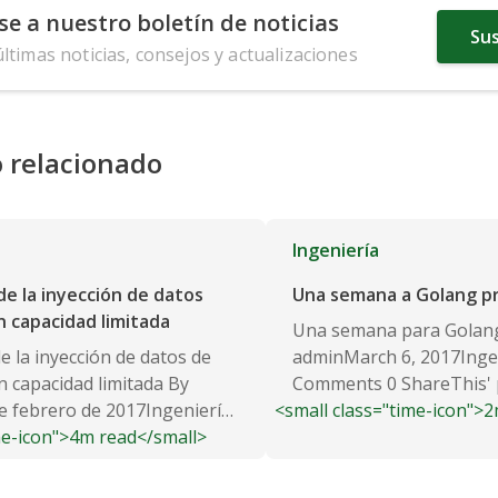
se a nuestro boletín de noticias
Sus
últimas noticias, consejos y actualizaciones
 relacionado
Ingeniería
de la inyección de datos
Una semana a Golang p
 capacidad limitada
Una semana para Golang
e la inyección de datos de
adminMarch 6, 2017Inge
capacidad limitada By
Comments 0 ShareThis' p
e febrero de 2017Ingeniería
<small class="time-icon">
procesamiento de datos..
me-icon">4m read</small>
 Recientemente nos...