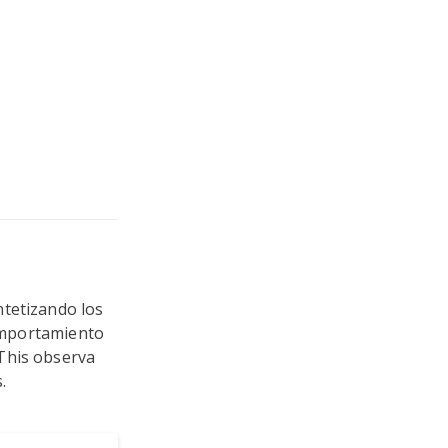
ntetizando los
comportamiento
This observa
.