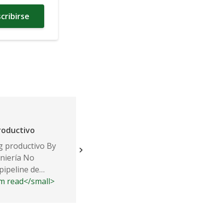
cribirse
Ingeniería
roductivo
ShareThis' Experiencia en la cons
de aplicaciones de meteoros a es
 productivo By
niería No
La experiencia de ShareThis en la 
ipeline de
de aplicaciones Meteor a escala Po
2m read</small>
..
ShareThis1 de junio de 2017Ingeni
<small class="time-icon">2m read</s
comentarios 0 Por Vijay...