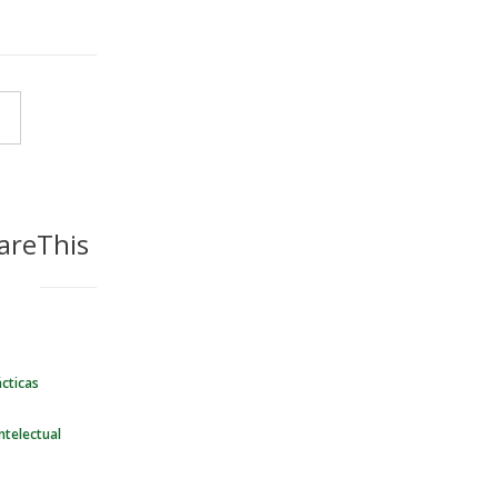
areThis
cticas
ntelectual