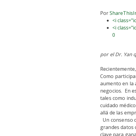
Por
ShareThis
I
<i class="
<i class="
0
por el Dr. Yan q
Recientemente, 
Como participa
aumento en la 
negocios. En es
tales como indus
cuidado médico (
allá de las emp
Un consenso de
grandes datos 
clave para gana