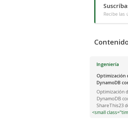
Suscríba
Recibe las 
Contenido
Ingeniería
Optimización 
DynamoDB con
Optimización d
DynamoDB con 
ShareThis23 d
<small class="ti
No Comments 0