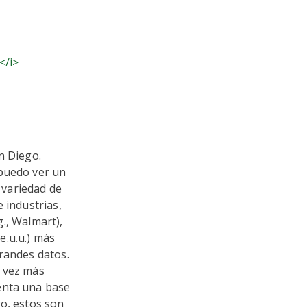
</i>
n Diego.
 puedo ver un
 variedad de
 industrias,
g., Walmart),
.e.u.u.) más
randes datos.
a vez más
enta una base
o, estos son