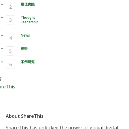
最佳實踐
Thought
Leadership
News
視野
案例研究
碼頭在 ShareThis
章
reThis
About ShareThis
ShareThis has unlocked the power of global digital