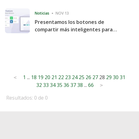
Consecutive Quarter
Noticias
NOV 13
Presentamos los botones de
compartir más inteligentes para
acelerar la compartición y la
participación en el sitio web
Posts
1
...
18
19
20
21
22
23
24
25
26
27
28
29
30
31
<
32
33
34
35
36
37
38
...
66
pagination
>
Resultados: 0 de 0