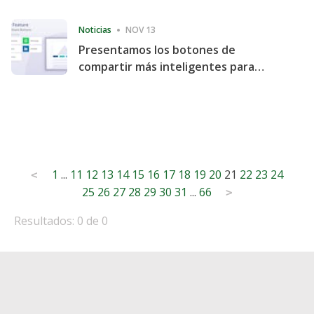
Consecutive Quarter
Noticias
NOV 13
Presentamos los botones de
compartir más inteligentes para
acelerar la compartición y la
participación en el sitio web
Posts
1
...
11
12
13
14
15
16
17
18
19
20
21
22
23
24
<
25
26
27
28
29
30
31
...
66
pagination
>
Resultados: 0 de 0