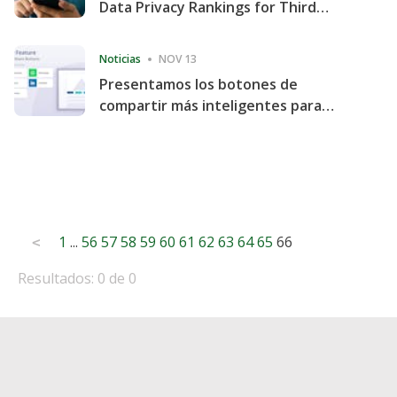
Data Privacy Rankings for Third
Consecutive Quarter
Noticias
NOV 13
Presentamos los botones de
compartir más inteligentes para
acelerar la compartición y la
participación en el sitio web
Posts
1
...
56
57
58
59
60
61
62
63
64
65
66
<
pagination
Resultados: 0 de 0