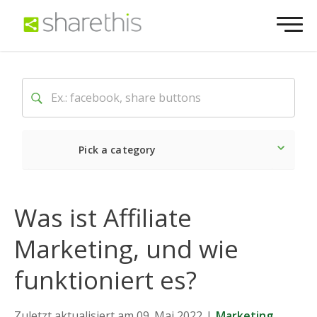
Pick a category
Neueste
Sozial
Marke
Was ist Affiliate
Marketing, und wie
funktioniert es?
Zuletzt aktualisiert am 09. Mai 2022
|
Marketing